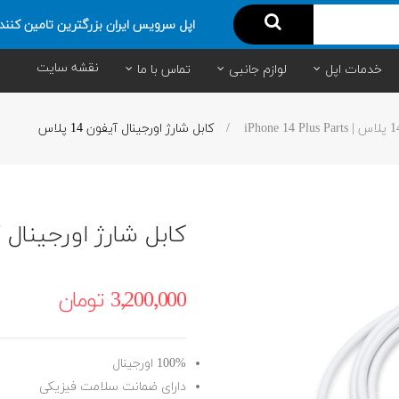
اپل سرویس ایران بزرگترین تامین کنند
نقشه سایت
خدمات اپل
لوازم جانبی
تماس با ما
کابل شارژ اورجینال آیفون 14 پلاس
کابل شارژ اورجینال آیفون
3٬200٬000 ‎تومان
100% اورجینال
دارای ضمانت سلامت فیزیکی