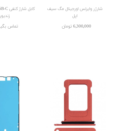
شارژر وایرلس اورجینال مگ سیف
اپل
زندیور
6٬300٬000 ‎تومان
تماس بگیر