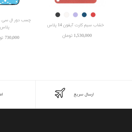
Midnight
Starlight
Purple
Blue
RED
خشاب سیم کارت آیفون 14 پلاس
پلاس
1٬530٬000 ‎تومان
730٬000 ‎تومان
ارسال سریع
ام