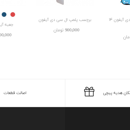
lue
RED
چسب دور ال سی دی آیفون ۱۴
برچسب پلمپ ال سی دی آیفون
جعبه آیفون 4
900٬000 ‎تومان
1٬400٬000 ‎
کان هدیه پیچی
اصالت قطعات