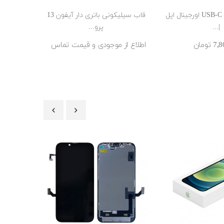
آداپتور 30 وات USB-C اورجینال اپل
قاب سیلیکونی باتری دار آیفون 13
|...
پرو...
تومان
اطلاع از موجودی و قیمت تماس
‹
›