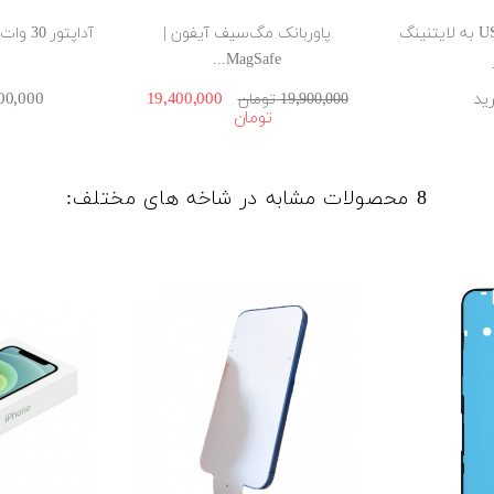
کابل شارژ کنفی USB-C به لایتنینگ
پاوربانک مگ‌سیف آیفون |
MagSafe...
ید
19٬400٬000
7٬800٬000 ‎
19٬900٬000 ‎تومان
8 محصولات مشابه در شاخه های مختلف: