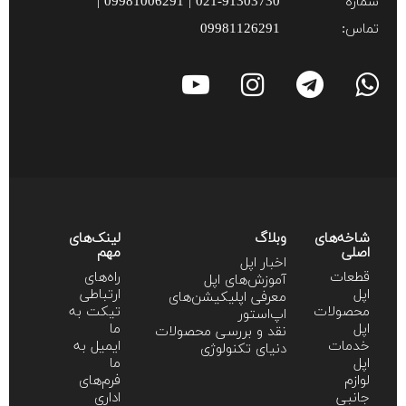
شماره
021-91303730 | 09981006291 |
تماس:
09981126291
شاخه‌های
وبلاگ
لینک‌های
اصلی
مهم
اخبار اپل
قطعات
راه‌های
آموزش‌‌های اپل
اپل
ارتباطی
معرفی اپلیکیشن‌های
محصولات
تیکت به
اپ‌استور
اپل
ما
نقد و بررسی محصولات
خدمات
ایمیل به
دنیای تکنولوژی
اپل
ما
لوازم
فرم‌های
جانبی
اداری