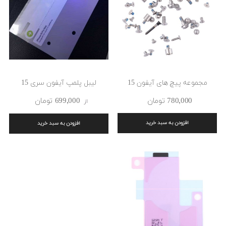
مجموعه پیچ های آیفون 15
لیبل پلمپ آیفون سری 15
780٬000 ‎تومان
699٬000 ‎تومان
از
افزودن به سبد خرید
افزودن به سبد خرید