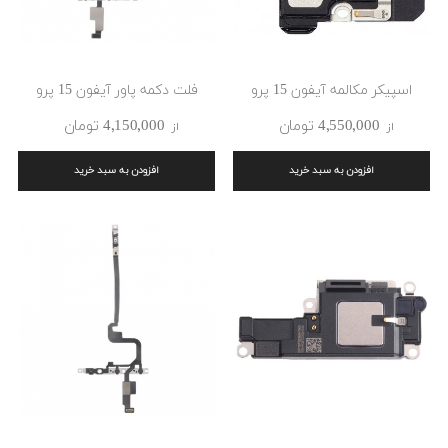
اسپیکر مکالمه آیفون 15 پرو
فلت دکمه پاور آیفون 15 پرو
4٬550٬000 ‎تومان
4٬150٬000 ‎تومان
از
از
افزودن به سبد خرید
افزودن به سبد خرید