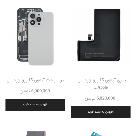
باتری آیفون 15 پرو اورجینال |
درب پشت آیفون 15 پرو اورجینال
Apple...
6٬000٬000 ‎تومان
از
6٬820٬000 ‎تومان
از
افزودن به سبد خرید
افزودن به سبد خرید