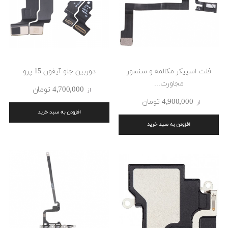
فلت اسپیکر مکالمه و سنسور
دوربین جلو آیفون 15 پرو
مجاورت...
4٬700٬000 ‎تومان
از
4٬900٬000 ‎تومان
از
افزودن به سبد خرید
افزودن به سبد خرید