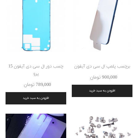
برچسب پلمپ ال سی دی آیفون
چسب دور ال سی دی آیفون 15
پرو
900٬000 ‎تومان
789٬000 ‎تومان
افزودن به سبد خرید
افزودن به سبد خرید