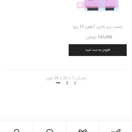
چسب زیر باتری آیفون 15 پرو
545٬000 ‎تومان
افزودن به سبد خرید
نمایش 1 تا 25 از 26 مورد
2
1