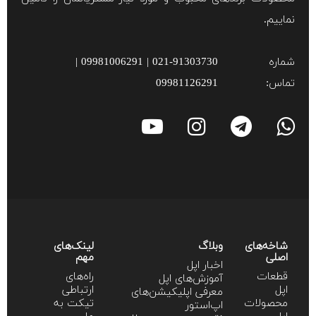
نماییم.
شماره
021-91303730 | 09981006291 |
تماس:
09981126291
شاخه‌های
وبلاگ
لینک‌های
اصلی
مهم
اخبار اپل
قطعات
راه‌های
آموزش‌‌های اپل
اپل
ارتباطی
معرفی اپلیکیشن‌های
محصولات
تیکت به
اپ‌استور