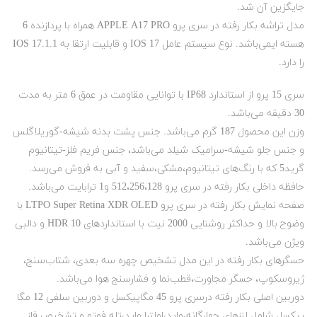
جایگزین آن شد.
مدل تراشه بکار رفته در سری پرو APPLE A17 PRO همراه با پردازنده 6
هسته ایمی‌باشد. نوع سیستم عامل IOS 17 و قابلیت ارتقا به IOS 17.1.1
را دارد.
سری 15 پرو از استاندارد IP68 با توانایی مقاومت در عمق 6 متر به مدت
30 دقیقه می‌باشد.
وزن این محصول 187 گرم می‌باشد. جنس پشت بدنه شیشه-گوریلاگلس
و جنس جلو شیشه-سرامیک شیلد می‌باشد، جنس فریم فلز-تیتانیوم
گرید5 که با رنگ‌های تیتانیوم،مشکی،سفید و آبی به فروش می‌رسد.
حافظه داخلی بکار رفته در سری پرو 512،256،128 و1 ترابایت می‌باشد.
صفحه نمایش بکار رفته در سری پرو LTPO Super Retina XDR OLED با
وضوح بالا و حداکثر روشنایی 2000 نیت با استانداردهای HDR 10 و دالبی
ویژن می‌باشد.
حسگرهای بکار رفته در این مدل تشخیص چهره سه‌ بعدی، شتاب‌سنج،
ژیروسکوپ، حسگر مجاورت،قطب‌نما و فشارسنج هوا می‌باشد.
دوربین اصلی بکار رفته درسری پرو 45 مگاپیکسل و دوربین سلفی 12 مگا
پیکسل شامل لنزهای چهارگانه،واید،اولترا واید،تله فوتو و تشخیص فاز