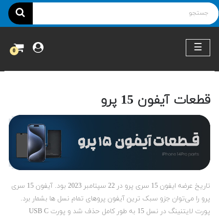
ناوبری
☰
0
قطعات آیفون 15 پرو
تاریخ عرضه ایفون 15 سری پرو در 22 سپتامبر 2023 بود. آیفون 15 سری
پرو را می‌توان جزو سبک ترین آیفون پروهای تمام نسل ها بشمار برد.
پورت لایتنینگ در نسل 15 به طور کامل حذف شد و پورت USB C