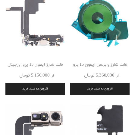
فلت شارژ وایرلس آیفون 15 پرو
فلت شارژ آیفون 15 پرو اورجینال
5٬360٬000 ‎تومان
5٬150٬000 ‎تومان
از
از
افزودن به سبد خرید
افزودن به سبد خرید