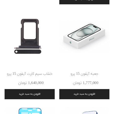
جعبه آیفون 15 پرو
خشاب سیم کارت آیفون 15 پرو
1٬777٬000 ‎تومان
1٬640٬000 ‎تومان
افزودن به سبد خرید
افزودن به سبد خرید