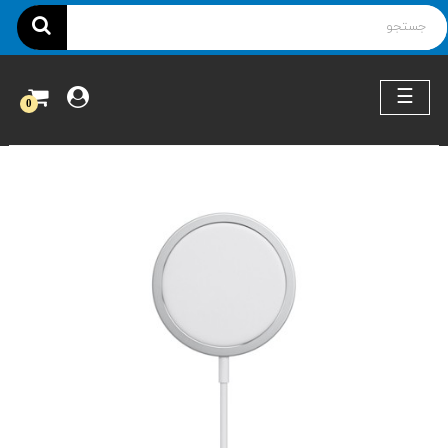
ناوبری
☰
0