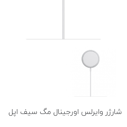
شارژر وایرلس اورجینال مگ سیف اپل