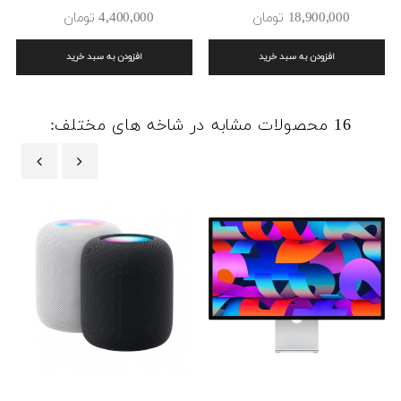
18٬900٬000 ‎تومان
4٬400٬000 ‎تومان
افزودن به سبد خرید
افزودن به سبد خرید
16 محصولات مشابه در شاخه های مختلف:
‹
›