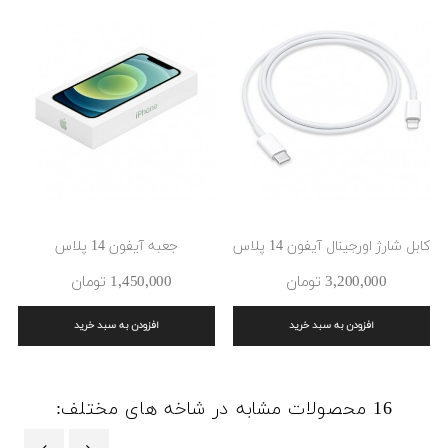
‹
›
کابل شارژ اورجینال آیفون 14 پلاس
جعبه آیفون 14 پلاس
3٬200٬000 ‎تومان
1٬450٬000 ‎تومان
افزودن به سبد خرید
افزودن به سبد خرید
16 محصولات مشابه در شاخه های مختلف: