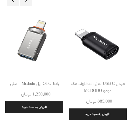
‹
›
مبدل USB C به Lightening مک
رابط OTG اپل Mcdodo | اصلی
دودو MCDODO
1٬250٬000 ‎تومان
885٬000 ‎تومان
افزودن به سبد خرید
افزودن به سبد خرید