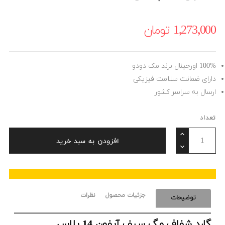
1٬273٬000 ‎تومان
100% اورجینال برند مک دودو
دارای ضمانت سلامت فیزیکی
ارسال به سراسر کشور
تعداد
افزودن به سبد خرید
جزئیات محصول
نظرات
توضیحات
گارد شفاف مگ سیف آیفون 14 پلاس