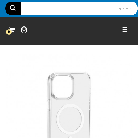
ناوبری
☰
0