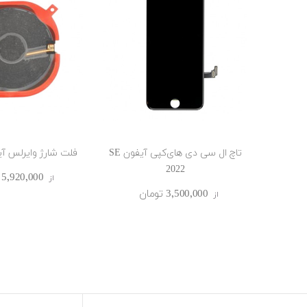
تاچ ال سی دی های‌کپی آیفون SE
فلت شارژ وایرلس آیفون 2
2022
5٬920٬000 ‎تومان
از
3٬500٬000 ‎تومان
از