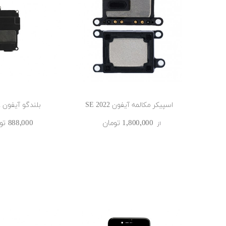
اسپیکر مکالمه آیفون SE 2022
بلندگو آیفون SE 2022
1٬800٬000 ‎تومان
888٬000 ‎تومان
از