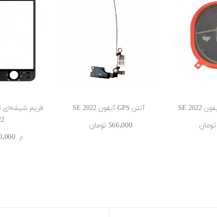
SE 202
آنتن GPS آیفون SE 2022
فریم شیشه‌ای ت
22
566٬000 ‎تومان
2٬550٬000
از