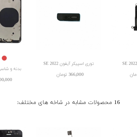
ED
توری اسپیکر آیفون SE 2022
بدنه و شاسی آیف
366٬000 ‎تومان
6٬500٬000 ‎
16 محصولات مشابه در شاخه های مختلف: