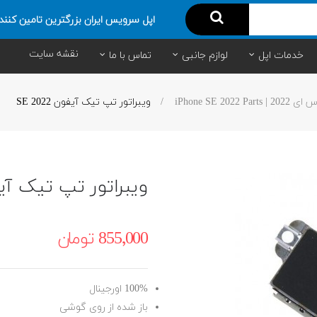
اپل سرویس ایران بزرگترین تامین کنند
نقشه سایت
خدمات اپل
لوازم جانبی
تماس با ما
iPhone SE 202
ویبراتور تپ تیک آیفون SE 2022
ویبراتور تپ تیک آیفون 2
855٬000 ‎تومان
100% اورجینال
باز شده از روی گوشی