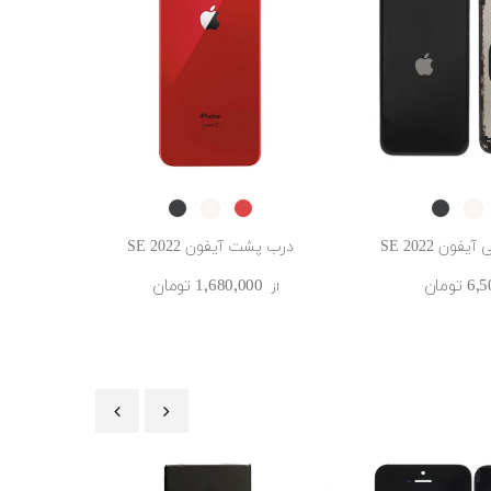
Midnight
Starlight
RED
Midnight
Starlight
R
ون SE 2022
درب پشت آیفون SE 2022
تومان
1٬680٬000 ‎تومان
از
‹
›