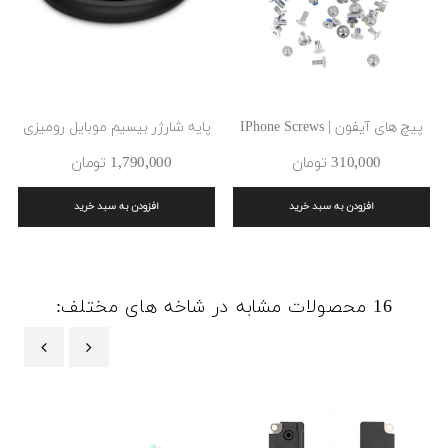
پیچ های آیفون | IPhone Screws
پایه شارژر بیسیم موبایل رومیزی
310٬000 ‎تومان
1٬790٬000 ‎تومان
افزودن به سبد خرید
افزودن به سبد خرید
16 محصولات مشابه در شاخه های مختلف:
‹
›