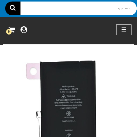
ناوبری
☰
0