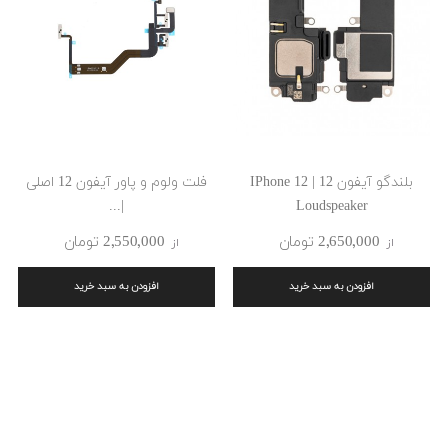
بلندگو آیفون 12 | IPhone 12
فلت ولوم و پاور آیفون 12 اصلی
|...
Loudspeaker
2٬650٬000 ‎تومان
2٬550٬000 ‎تومان
از
از
افزودن به سبد خرید
افزودن به سبد خرید