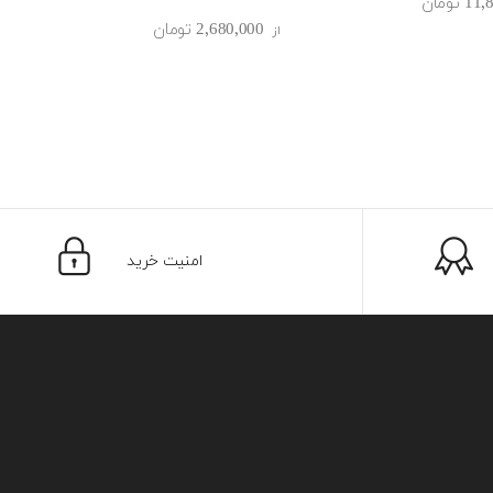
‎تومان
از
2٬680٬000 ‎تومان
از
امنیت خرید