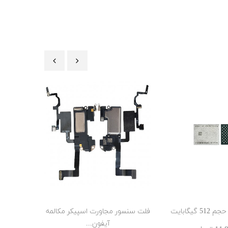
‹
›
فلت سنسور مجاورت اسپیکر مکالمه
شیشه لنز دوربی
آیفون...