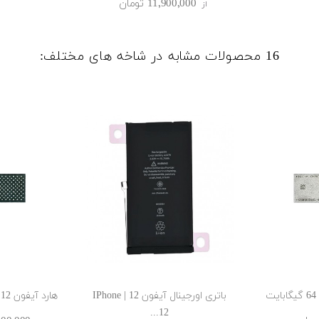
11٬900٬000 ‎تومان
از
16 محصولات مشابه در شاخه های مختلف:
باتری اورجینال آیفون 12 | IPhone
هارد آیفون 12 حجم 512 گیگابایت
12...