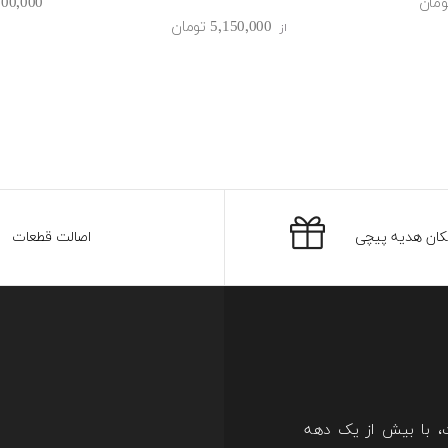
11٬800٬000 
5٬150٬000 ‎تومان
از
کان هدیه پیچی
اصالت قطعات
ت، با بیش از یک دهه