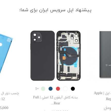
پیشنهاد اپل سرویس ایران برای شما:
GREEN
Blue
RED
White
Black
+1
ست آچار تعمیرات اپل | Apple
بدنه کامل آیفون 12 اصلی | Full
2...
Rep
Rear...
555٬000 ‎ت