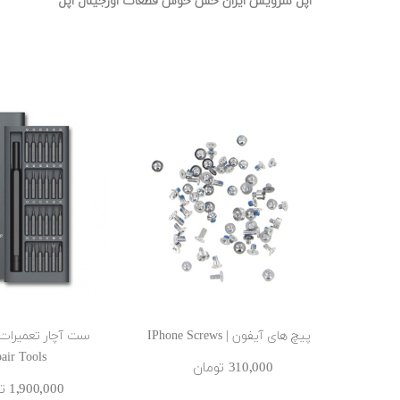
" اپل سرویس ایران حس خوش قطعات اورجینال اپل "
پیچ های آیفون | IPhone Screws
air Tools
310٬000 ‎تومان
1٬900٬000 ‎تومان