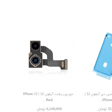
چسب دور ال سی دی آیفون 12 |
دوربین پشت آیفون 12 | IPhone 12
Back...
IPhone 1
ومان
6٬100٬000 ‎تومان