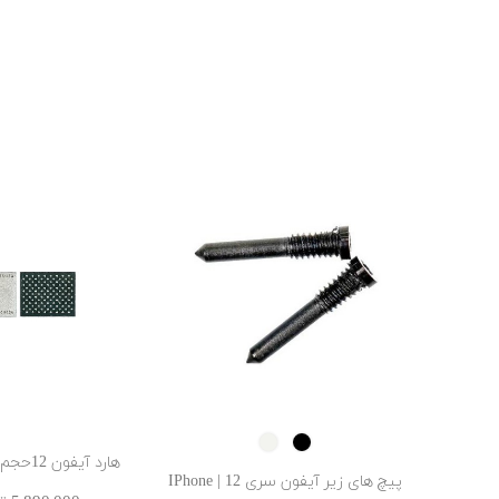
SILVER
Black
هارد آیفون 12حجم 64 گیگابایت
پیچ های زیر آیفون سری 12 | IPhone