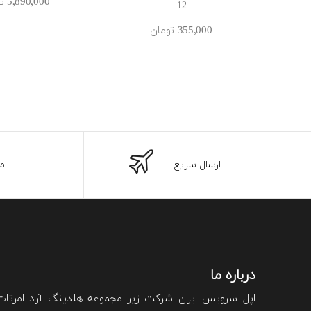
5٬890٬000 ‎تومان
12...
355٬000 ‎تومان
ارسال سریع
ام
درباره ما
اپل سرویس ایران شرکت زیر مجموعه هلدینگ آراد امرتا