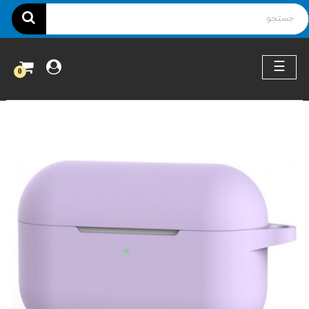
ناوبری
☰
0