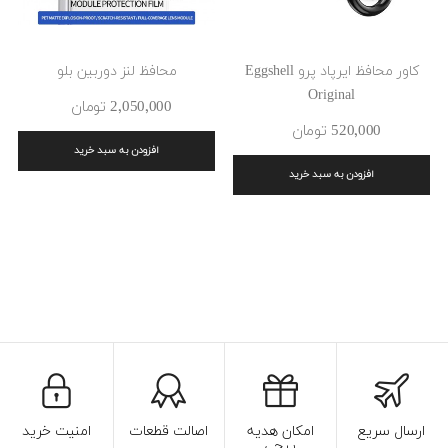
کاور محافظ ایرپاد پرو Eggshell
محافظ لنز دوربین بلو
Original
2٬050٬000 ‎تومان
520٬000 ‎تومان
افزودن به سبد خرید
افزودن به سبد خرید
ارسال سریع
امکان هدیه
اصالت قطعات
امنیت خرید
پیچی