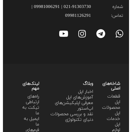
شماره
021-91303730 | 09981006291 |
تماس:
09981126291
شاخه‌های
وبلاگ
لینک‌های
اصلی
مهم
اخبار اپل
قطعات
راه‌های
آموزش‌‌های اپل
اپل
ارتباطی
معرفی اپلیکیشن‌های
محصولات
تیکت به
اپ‌استور
اپل
ما
نقد و بررسی محصولات
خدمات
ایمیل به
دنیای تکنولوژی
اپل
ما
لوازم
فرم‌های