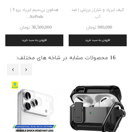
کیف ایرپاد و شارژر برزنتی | ضد
هدفون بی‌سیم ایرپاد پرو 3 |
آب
AirPods...
980٬000 ‎تومان
38٬500٬000 ‎تومان
افزودن به سبد خرید
افزودن به سبد خرید
16 محصولات مشابه در شاخه های مختلف:
‹
›