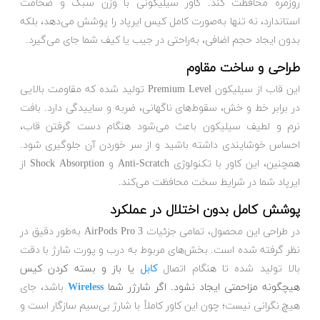
روزمره محافظت کند. کاور سیلیکونی با وزن سبک و ضخامت
استاندارد، نه تنها به‌صورت کامل کیس ایرپاد را پوشش می‌دهد، بلکه
بدون ایجاد حجم اضافی، به‌راحتی در جیب یا کیف شما جای می‌گیرد.
طراحی و ساخت مقاوم
این قاب از سیلیکون Premium Level تولید شده که مقاومت بالایی
در برابر خط و خش، سقوط‌های ناگهانی، ضربه و ساییدگی دارد. بافت
نرم و لطیف سیلیکون باعث می‌شود هنگام دست گرفتن قاب،
احساس خوشایندی داشته باشید و از سر خوردن آن جلوگیری ‌شود.
همچنین، این کاور با تکنولوژی Anti-Scratch و Shock Absorption از
ایرپاد شما در شرایط سخت محافظت می‌کند.
پوشش کامل بدون اختلال در عملکرد
در طراحی این محصول، تمامی جزئیات AirPods Pro 3 به‌طور دقیق در
نظر گرفته شده است. بخش‌های مربوط به درب و پورت شارژ با دقت
بالا تولید شده تا هنگام اتصال
کابل
یا باز و بسته کردن کیس
هیچگونه مزاحمتی ایجاد نشود. اگر شارژر شما
Wireless
باشد، جای
هیچ نگرانی نیست؛ چون این کاور کاملاً با شارژ بی‌سیم سازگار است و