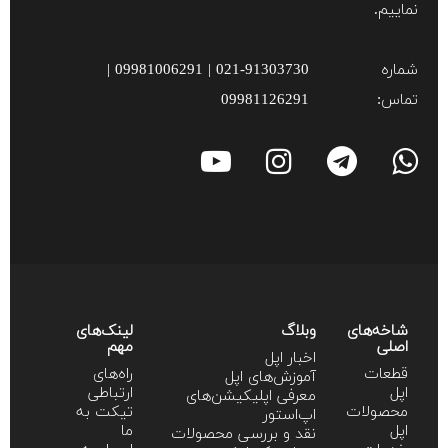
نماییم.
شماره
021-91303730 | 09981006291 |
تماس:
09981126291
شاخه‌های
وبلاگ
لینک‌های
اصلی
مهم
اخبار اپل
قطعات
راه‌های
آموزش‌‌های اپل
اپل
ارتباطی
معرفی اپلیکیشن‌های
محصولات
تیکت به
اپ‌استور
اپل
ما
نقد و بررسی محصولات