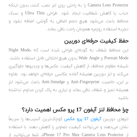
Camera Lens Protector را به راحتی روی لنز نصب کنند، بدون اینکه
حباب یا کاهش شفافیت ایجاد شود. طراحی Ultra Thin و سبک
محافظ باعث می‌شود هیچ حجم اضافی به گوشی اضافه نشود و
تجربه استفاده روزمره همچنان راحت باقی بماند.
حفظ کیفیت حرفه‌ای دوربین
این محافظ شفاف به گونه‌ای طراحی شده است که Night Mode،
Portrait Mode و Wide Angle بدون هیچ اختلالی قابل استفاده باشند.
شیشه مقاوم محافظ، از کاهش کیفیت عکس‌ها و ویدیوها جلوگیری
می‌کند و لنز دوربین همیشه آماده عکاسی حرفه‌ای خواهد بود. علاوه
بر این، خاصیت Anti-Fingerprint و Anti-Smudge باعث می‌شود لنز
همیشه تمیز و شفاف باقی بماند و نیازی به پاک کردن مداوم نداشته
باشید.
چرا محافظ لنز آیفون 17 پرو مکس اهمیت دارد؟
لنزهای دوربین
آیفون 17 پرو مکس
کوچک‌ترین آسیب‌ها را سریعاً
نشان می‌دهند و می‌توانند کیفیت تصاویر را کاهش دهند. با استفاده
از iPhone 17 Pro Max Camera Lens Protector، شما می‌توانید از