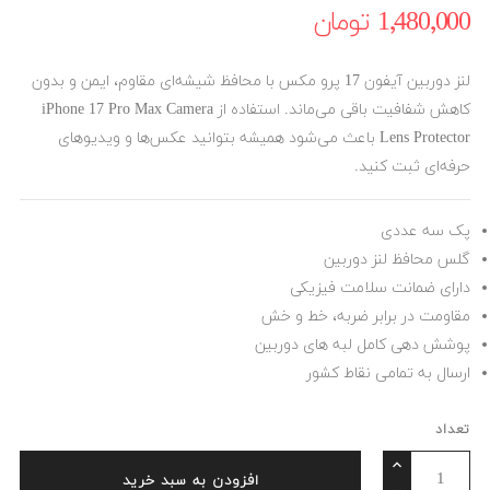
1٬480٬000 ‎تومان
لنز دوربین آیفون 17 پرو مکس با محافظ شیشه‌ای مقاوم، ایمن و بدون
کاهش شفافیت باقی می‌ماند. استفاده از iPhone 17 Pro Max Camera
Lens Protector باعث می‌شود همیشه بتوانید عکس‌ها و ویدیوهای
حرفه‌ای ثبت کنید.
پک سه عددی
گلس محافظ لنز دوربین
دارای ضمانت سلامت فیزیکی
مقاومت در برابر ضربه، خط و خش
پوشش دهی کامل لبه های دوربین
ارسال به تمامی نقاط کشور
تعداد
افزودن به سبد خرید