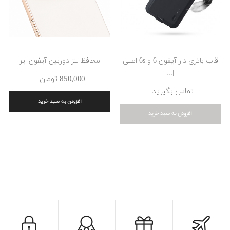
قاب باتری دار آیفون 6 و 6s اصلی
محافظ لنز دوربین آیفون ایر
|...
850٬000 ‎تومان
تماس بگیرید
افزودن به سبد خرید
افزودن به سبد خرید