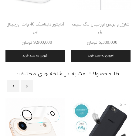
شارژر وایرلس اورجینال مگ سیف
آداپتور داینامیک 40 وات اورجینال
اپل
اپل
6٬300٬000 ‎تومان
9٬900٬000 ‎تومان
افزودن به سبد خرید
افزودن به سبد خرید
16 محصولات مشابه در شاخه های مختلف:
‹
›
حراج!