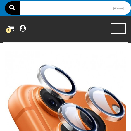
ناوبری
☰
0