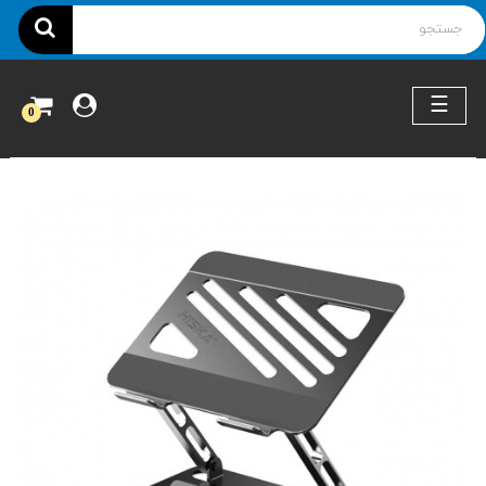
ناوبری
☰
0