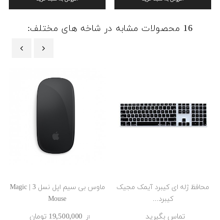
16 محصولات مشابه در شاخه های مختلف:
‹
›
محافظ ژله ای کیبرد آیمک مجیک
ماوس بی سیم اپل نسل 3 | Magic
کیبرد...
Mouse
تماس بگیرید
19٬500٬000 ‎تومان
از