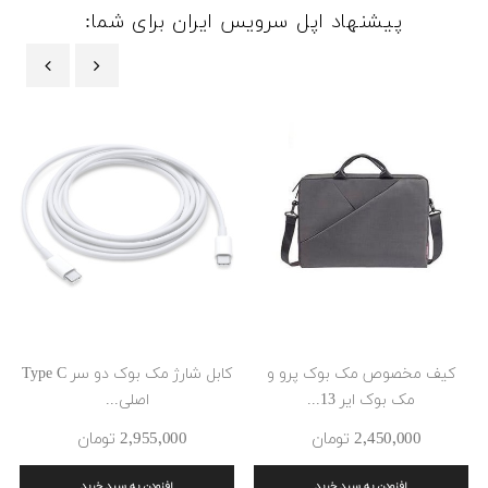
پیشنهاد اپل سرویس ایران برای شما:
‹
›
کیف مخصوص مک بوک پرو و
کابل شارژ مک بوک دو سر Type C
مک بوک ایر 13...
اصلی...
2٬450٬000 ‎تومان
2٬955٬000 ‎تومان
افزودن به سبد خرید
افزودن به سبد خرید