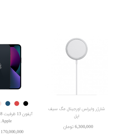
Blue
RED
Black
شارژر وایرلس اورجینال مگ سیف
اپل
Apple...
6٬300٬000 ‎تومان
170٬000٬000 ‎تومان