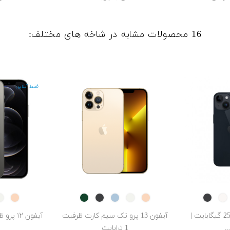
16 محصولات مشابه در شاخه های مختلف:
فقط آنلاین
GOLD
Alpine
Midnight
Sierra
SILVER
GOLD
Midnight
Starlight
Pur
Green
Blue
آیفون 14 ظرفیت 256 گیگابایت |
آیفون 13 پرو تک سیم کارت ظرفیت
1 ترابایت