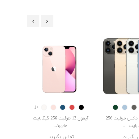
‹
›
lack
Starlight
Pink
Blue
RED
Black
Alpine
Sierra
Graphite
SILV
+1
Green
Blue
آیفون 13 پرو مکس ظرفیت 256
آیفون 13 ظرفیت 256 گیگابایت |
بایت |...
Apple...
 بگیرید
تماس بگیرید