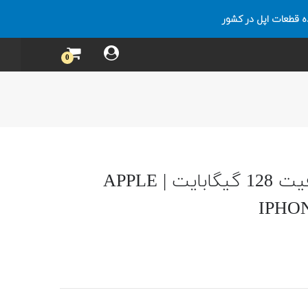
ه قطعات اپل در کشور
0
آیفون 13 مینی ظرفیت 128 گیگابایت | APPLE
IPHON