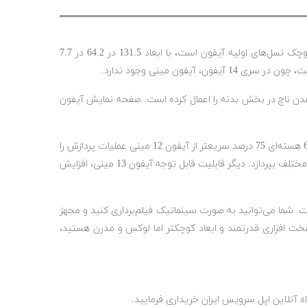
نسل 13 آیفون در تاریخ 14 سپتامبر 2021 با 4 مدل ساده، مینی، پرو و پرو مکس معرفی شد. مدل آیفون مینی که تلاقی طراحی مینمال و کوچک نسل‌های اولیه آیفون است، با ابعاد 131.5 در 64.2 در 7.7
چکتر شدن ناچ در بخش بدنه را اعمال کرده است. صفحه نمایش آیفون
، یعنی A15 بایونیک همراه است. این تراشه با 15 بیلیون ترانزیسوتر توانسته به کمک پردازنده مرکزی 6 هسته‌ای 75 درصد سریعتر از آیفون 12 مینی عملیات پردازش را
انجام دهد. همچنین پردازنده گرافیکی چهار هسته‌ای آیفون 13 مینی قادر است تا 35 درصد بهتر از آیفون 12 مینی به پردازش گرافیک بخش‌های مختلف بپردازد. دیگر قابلیت قابل توجه آیفون 13 مینی، افزایش
ییر شیفت در لنز اصلی، زوم اپتیکال و اسمارت HDR 4 برای عکسبرداری است. شما می‌توانید به صورت سینماتیک فیلم‌برداری کنید و مجهز
 افزاری قدرتمند و ابعاد کوچکتر اما لوکس و مدرن هستید،