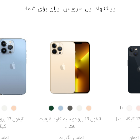
پیشنهاد اپل سرویس ایران برای شما:
ER
GOLD
Alpine
Sierra
Graphite
SILVER
GOLD
Starlight
Pink
+1
Green
Blue
آیفون 13 ظرفیت 128 گیگابایت |
آیفون 13 پرو دو سیم کارت ظرفیت
256...
گیگا
تماس بگیرید
تماس