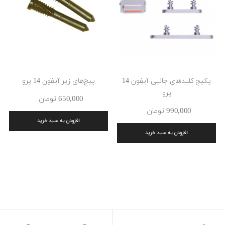
پکیج کلیدهای جانبی آیفون 14
پیچ‌های زیر آیفون 14 پرو
پرو
650٬000 ‎تومان
990٬000 ‎تومان
افزودن به سبد خرید
افزودن به سبد خرید