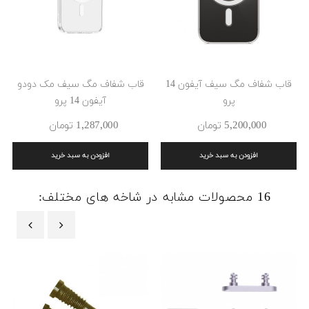
قاب شفاف مگ سیف آیفون 14
قاب شفاف مگ سیف مک دودو
پرو
آیفون 14 پرو
5٬200٬000 ‎تومان
1٬287٬000 ‎تومان
افزودن به سبد خرید
افزودن به سبد خرید
16 محصولات مشابه در شاخه های مختلف:
‹
›