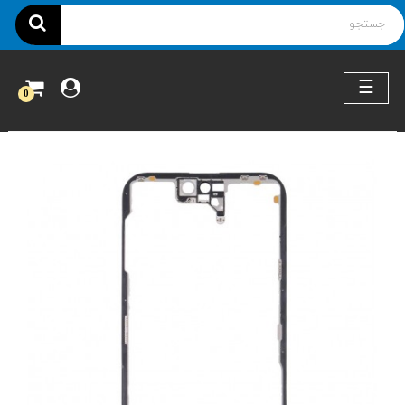
ناوبری
☰
0