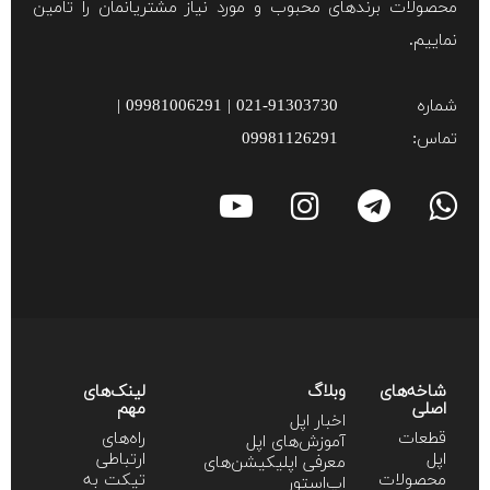
محصولات برند‌های محبوب و مورد نیاز مشتریانمان را تامین
نماییم.
شماره
021-91303730 | 09981006291 |
تماس:
09981126291
شاخه‌های
وبلاگ
لینک‌های
اصلی
مهم
اخبار اپل
قطعات
راه‌های
آموزش‌‌های اپل
اپل
ارتباطی
معرفی اپلیکیشن‌های
محصولات
تیکت به
اپ‌استور