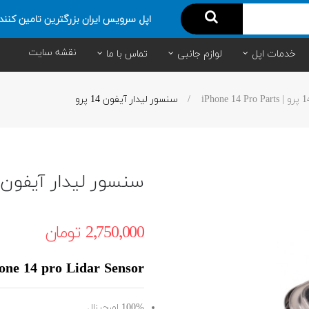
اپل سرویس ایران بزرگترین تامین کنند
نقشه سایت
خدمات اپل
لوازم جانبی
تماس با ما
سنسور لیدار آیفون 14 پرو
سنسور لیدار آیفون 14 پرو
2٬750٬000 ‎تومان
one 14 pro Lidar Sensor
100% اورجینال