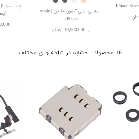
Deep
Graphite
SILVER
GOLD
Purple
چسب دور ال 
شاسی اصلی آیفون 14 پرو | Apple
آیفون ۴
IPhone...
750٬000 ‎ت
19٬900٬000 ‎تومان
از
16 محصولات مشابه در شاخه های مختلف: