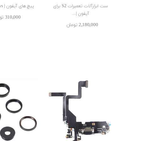
ست ابزارآلات تعمیرات S2 برای
پیچ های آیفون | IPhone Screws
آیفون |...
310٬000 ‎تومان
2٬180٬000 ‎تومان