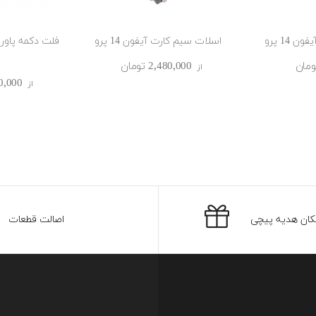
 14 پرو
اسلات سیم کارت آیفون 14 پرو
2٬480٬000 ‎تومان
از
2٬650٬000
از
کان هدیه پیچی
اصالت قطعات