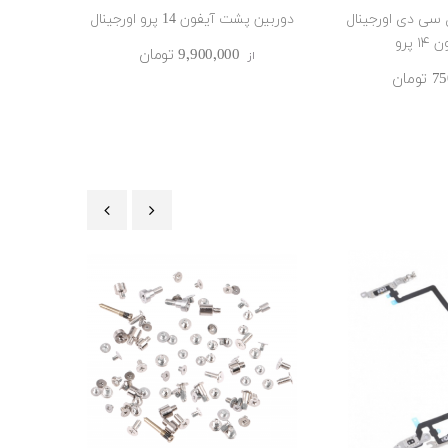
سی دی اورجینال
دوربین پشت آیفون 14 پرو اورجینال
پیچ‌ها
۱ پرو
9٬900٬000 ‎تومان
از
0
ومان
‹
›