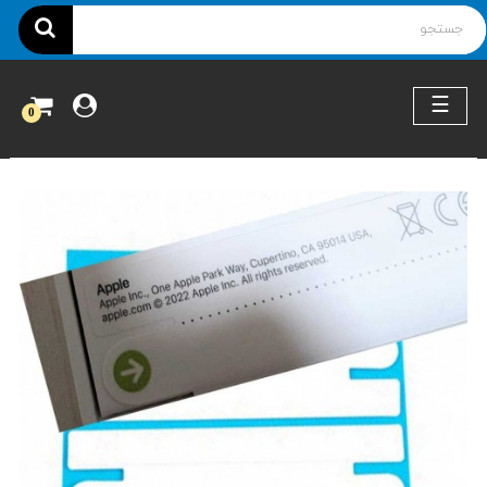
ناوبری
☰
0