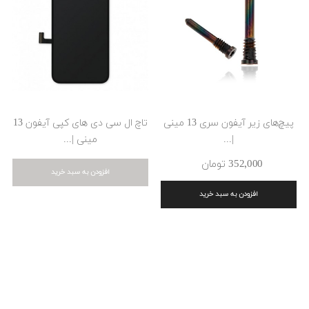
پیچ‌های زیر آیفون سری 13 مینی
تاچ ال سی دی های کپی آیفون 13
|...
مینی |‌...
352٬000 ‎تومان
افزودن به سبد خرید
افزودن به سبد خرید