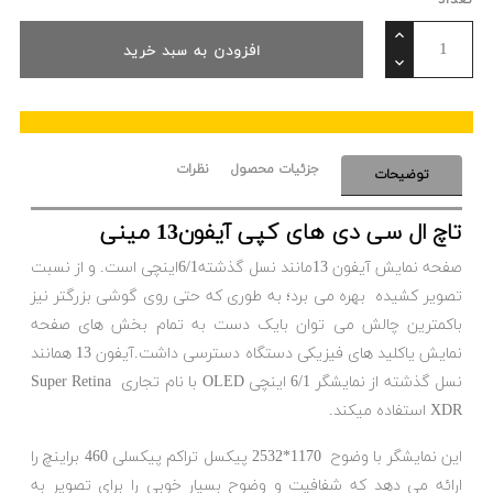
تعداد
افزودن به سبد خرید
جزئیات محصول
نظرات
توضیحات
تاچ ال سی دی های کپی آیفون13 مینی
صفحه نمایش آیفون 13مانند نسل گذشته6/1اینچی است. و از نسبت
تصویر کشیده بهره می برد؛ به طوری که حتی روی گوشی بزرگتر نیز
باکمترین چالش می توان بایک دست به تمام بخش های صفحه
نمایش یاکلید های فیزیکی دستگاه دسترسی داشت.آیفون 13 همانند
نسل گذشته از نمایشگر 6/1 اینچی OLED با نام تجاری Super Retina
XDR استفاده میکند.
این نمایشگر با وضوح 1170*2532 پیکسل تراکم پیکسلی 460 براینچ را
ارائه می دهد که شفافیت و وضوح بسیار خوبی را برای تصویر به