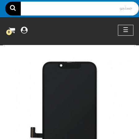
ناوبری
☰
0