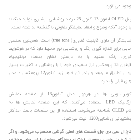
وجود می آورد.
پنل OLED ایفون 13 اکنون 25 درصد روشنایی بیشتری تولید میکند؛
با وجود آنکه وضوح و ابعاد نمایشگر تفاوتی با گذشته نداشته است.
نمایشگر آن دارای قابلیت فناوری( true tone) است؛ همچنین سنسور
هایی برای اندازه‌ گیری رنگ و روشنایی نور محیط دارد که در هرشرایط
نوری، رنگ سفید را به درستی نشان بدهد؛ درنتیجیه،
آیفون 13 پرومکس تراز سفیدی خود را با روشنایی با تغیرات بسیار
روان تطبیق می‌دهد و رندر آن ظاهر زرد آیفون12 پرومکس و مدل
های قبلی را ندارد.
کوپرتینویی ها در هرچهار مدل آیفون13 از صفحه نمایش
ارگانیک LED استفاده می‌کنند. که این صفحه نمایش ها به
نام OLED شناخته می‌شوند. استفاده از این صفحات باعث حداکثر
پشتیبانی روشنایی1200 نیت می‌شود.
تاچ ال سی‌ دی جزو قسمت های اصلی گوشی محسوب می‌شود. و اگر
از کیفیت خوبی برخوردار نباشد؛ درهنگام مواجه با نور های مختلف