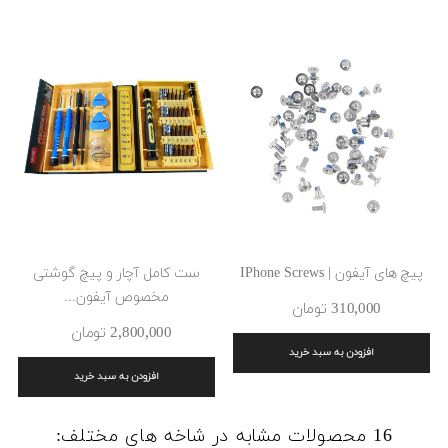
پیچ های آیفون | IPhone Screws
ست کامل آچار و پیچ گوشتی
مخصوص آیفون...
310٬000 ‎تومان
2٬800٬000 ‎تومان
افزودن به سبد خرید
افزودن به سبد خرید
16 محصولات مشابه در شاخه های مختلف: