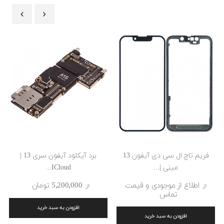
‹
›
فریم تاچ ال سی دی آیفون 13
برد آیکلود آیفون سری 13 |
مینی |...
ICloud...
اطلاع از موجودی و قیمت
5٬200٬000 ‎تومان
از
از
تماس
افزودن به سبد خرید
افزودن به سبد خرید