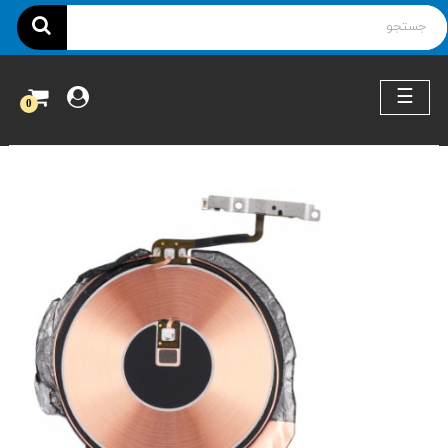
ناوبری
☰
0