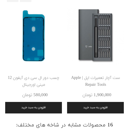
‹
›
ست آچار تعمیرات اپل | Apple
چسب دور ال سی دی آیفون 12
Repair Tools
مینی اورجینال
1٬900٬000 ‎تومان
580٬000 ‎تومان
افزودن به سبد خرید
افزودن به سبد خرید
16 محصولات مشابه در شاخه های مختلف: