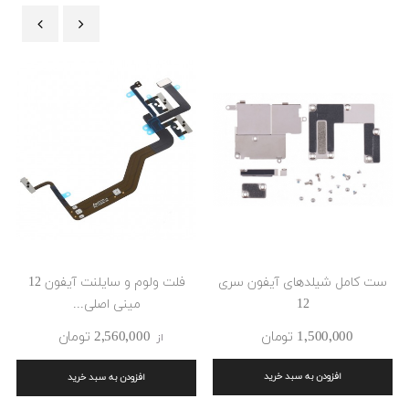
‹
›
ست کامل شیلدهای آیفون سری
فلت ولوم و سایلنت آیفون 12
12
مینی اصلی...
1٬500٬000 ‎تومان
2٬560٬000 ‎تومان
از
افزودن به سبد خرید
افزودن به سبد خرید