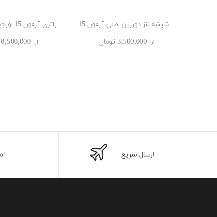
شیشه لنز دوربین اصلی آیفون 15
باتری آیفون 15 اورجینال | Battery...
3٬500٬000 ‎تومان
8٬500٬000 ‎تومان
از
از
ارسال سریع
ام