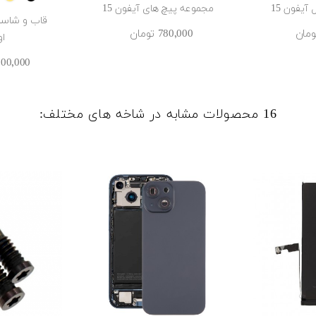
 آیفون 15
مجموعه پیچ های آیفون 15
780٬000 ‎تومان
او
20٬900٬000 
16 محصولات مشابه در شاخه های مختلف: