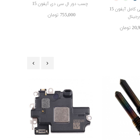
چسب دور ال سی دی آیفون 15
فلت د
قاب و شاسی کامل آیفون 15
755٬000 ‎تومان
از
رجینال
‎تومان
‹
›