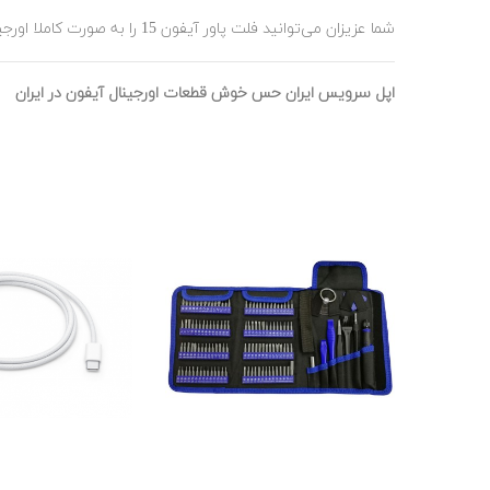
شما عزیزان می‌توانید فلت پاور آیفون 15 را به صورت کاملا اورجینال و همراه ضمانت سلامت فیزیکی دستگاه از فروشگاه آنلاین اپل سرویس تهیه نمایید.
اپل سرویس ایران حس خوش قطعات اورجینال آیفون در ایران