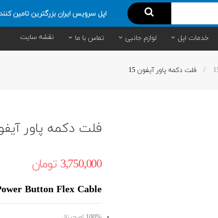
اپل سرویس ایران بزرگترین تامین کنند
نقشه سایت
خدمات اپل
لوازم جانبی
تماس با ما
فلت دکمه پاور آیفون 15
فلت دکمه پاور آیفون 
3٬750٬000 ‎تومان
Power Button Flex Cable
100% اورجینال