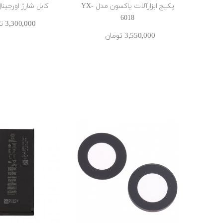
پکیج ابزار‌آلات یاکسون مدل YX-
کابل شارژ اورجینال
6018
3٬300٬000 ‎تومان
3٬550٬000 ‎تومان