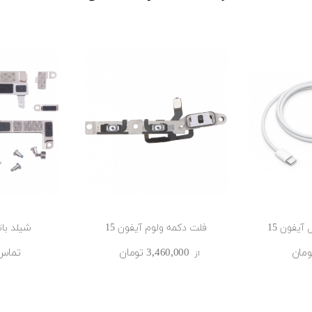
 آیفون 15
فلت دکمه ولوم آیفون 15
شیلد بات
3٬460٬000 ‎تومان
تماس
از