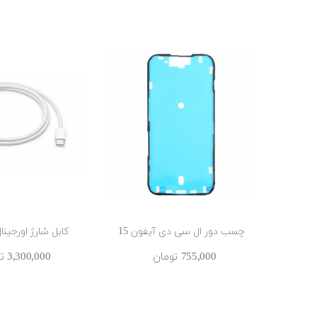
چسب دور ال سی دی آیفون 15
کابل شارژ اورجینال
755٬000 ‎تومان
3٬300٬000 ‎تومان