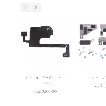
‹
›
ری آیفون 15
فلت اسپیکر مکالمه و سنسور
بلندگو پایی
مجاورت...
 بگیرید
از
3٬950٬000 ‎تومان
از