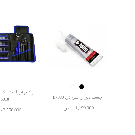
White
Black
چسب دور ال سی دی B7000
6018
1٬199٬000 ‎تومان
3٬550٬000 ‎تومان