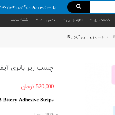
اپل سرویس ایران بزرگترین تامین کنند
نقشه سایت
خدمات اپل
لوازم جانبی
تماس با ما
چسب زیر باتری آیفون 15
چسب زیر باتری آیفون
520٬000 ‎تومان
5 Bttery Adhesive Strips
100% اورجینال