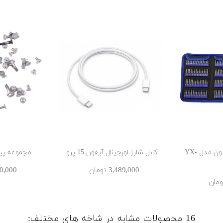
پکیج ابزار‌آلات یاکسون مدل YX-
کابل شارژ اورجینال آیفون 15 پرو
مجموعه پیچ 
3٬489٬000 ‎تومان
780٬000 ‎ت
16 محصولات مشابه در شاخه های مختلف: