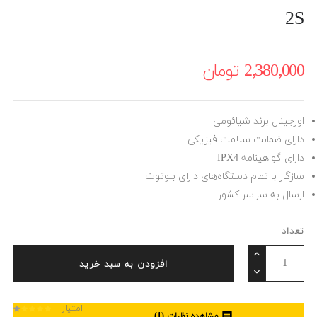
2S
2٬380٬000 ‎تومان
اورجینال برند شیائومی
دارای ضمانت سلامت فیزیکی
دارای گواهینامه IPX4
سازگار با تمام دستگاه‌های دارای بلوتوث
ارسال به سراسر کشور
تعداد
افزودن به سبد خرید
امتیاز

مشاهده نظرات (
1
)