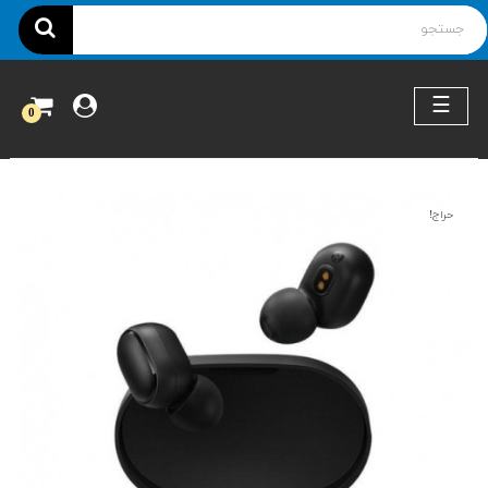
ناوبری
☰
0
حراج!