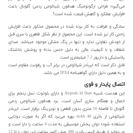
می‌گیرد؛ طراحی ارگونومیگ هدفون شیائومی ردمی گلوبال باعث
افزایش عملکرد و کاهش قیمت شده است!
سادگی و ظرافت به کار برده شده در محصول مذکور باعث افزایش
راحتی کار نیز شده است. این محصول از نظر شکل ظاهری با سری قبل
از خودش تفاوتی ندارد و تنها در رنگ مشکی موجود میباشد. صدای
شفاف و با کیفیت عالی به دلیل جنس بدنه و پوشش بلاشتک
پلاستیکی و داریور
7.2
میلیمتری است.
قابل ذکر است که ایربادز شیائومی در برابر آب و رطوبت مقاوم است
و به همین دلیل دارای گواهینامه
IPX4
می باشد.
اتصال پایدار و قوی
این هدست‌ شبیه
Airpods ld fhan
و دارای بلوتوث نسل پنجم برای
اتصال و همگام سازی آسان است. برد هدفون شیائومی ردمی
گلوبال تا فاصله
10
متری بدون قطعی و نویزینگ برقرار است. ایربادز
شیائومی از باتری
40 mAh
بهره می‌برد که اگر به صورت دوتایی
استفاده شود؛ توان پخش موسیقی به مدت
4
ساعت را دارا است و
می‌تواند از طریق کیس باتری
300
میلی آمپر ساعت این زمان را تا
12