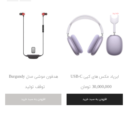
‹
›
جدید
ایرپاد مکس های کپی USB-C
هدفون موشی مدل Burgundy
30٬000٬000 ‎تومان
توقف تولید
افزودن به سبد خرید
افزودن به سبد خرید