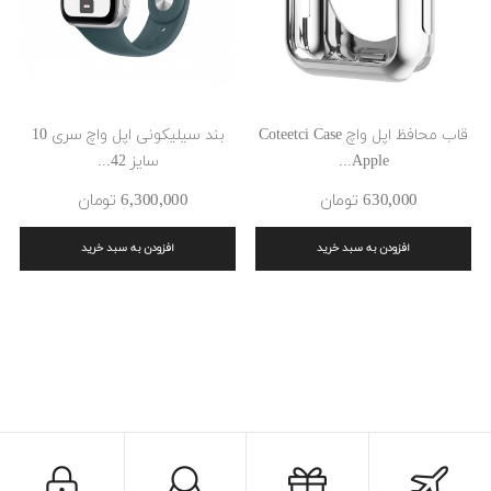
قاب محافظ اپل واچ Coteetci Case
بند سیلیکونی اپل واچ سری 10
Apple...
سایز 42...
630٬000 ‎تومان
6٬300٬000 ‎تومان
افزودن به سبد خرید
افزودن به سبد خرید