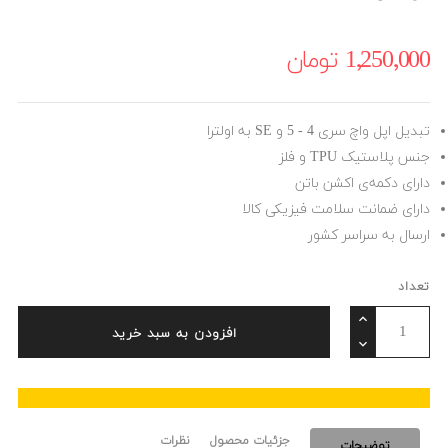
1٬250٬000 ‎تومان
تبدیل اپل واچ سری 4 - 5 و SE به اولترا
جنس پلاستیک TPU و فلز
دارای دکمه‌ی اکشن باتن
دارای ضمانت سلامت فیزیکی کالا
ارسال به سراسر کشور
تعداد
افزودن به سبد خرید
جزئیات محصول
نظرات
توضیحات