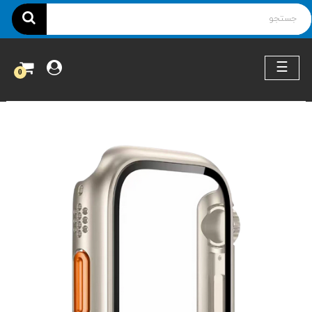
ناوبری
☰
0