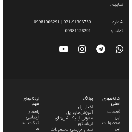
نماییم.
شماره
021-91303730 | 09981006291 |
تماس:
09981126291
شاخه‌های
وبلاگ
لینک‌های
اصلی
مهم
اخبار اپل
قطعات
راه‌های
آموزش‌‌های اپل
اپل
ارتباطی
معرفی اپلیکیشن‌های
محصولات
تیکت به
اپ‌استور
اپل
ما
نقد و بررسی محصولات