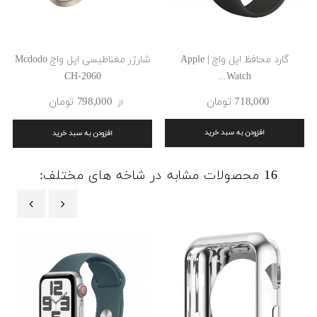
گارد محافظ اپل واچ | Apple
شارژر مغناطیسی اپل واچ Mcdodo
CH-2060
Watch...
718٬000 ‎تومان
798٬000 ‎تومان
از
افزودن به سبد خرید
افزودن به سبد خرید
16 محصولات مشابه در شاخه های مختلف:
‹
›