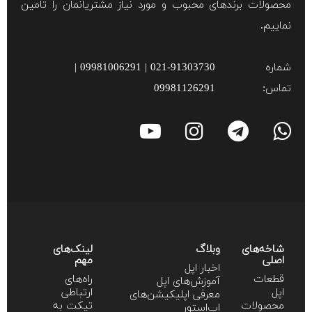
محصولات برند‌های محبوب و مورد نیاز مشتریانمان را تامین
نماییم.
شماره
021-91303730 | 09981006291 |
تماس:
09981126291
شاخه‌های
وبلاگ
لینک‌های
اصلی
مهم
اخبار اپل
قطعات
راه‌های
آموزش‌‌های اپل
اپل
ارتباطی
معرفی اپلیکیشن‌های
محصولات
تیکت به
اپ‌استور