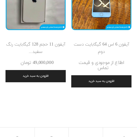
آیفون 6 اس 64 گیگابایت دست
آیفون 11 حجم 128 گیگابایت رنگ
دوم
سفید...
اطلاع از موجودی و قیمت
49٬000٬000 ‎تومان
تماس
افزودن به سبد خرید
افزودن به سبد خرید