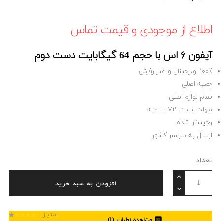
اطلاع از موجودی و قیمت تماس
آیفون ۶ اس با حجم 64 گیگابایت دست دوم
۱۰۰٪ او،رجینال و غیر رفرش
جعبه اصلی
تمام لوازم اصلی
مهلت تست ۷۲ ساعته
رجیستر شده
ارسال به سراسر کشور
تعداد
افزودن به سبد خرید
امتیاز

مشاهده نظرات (
1
)