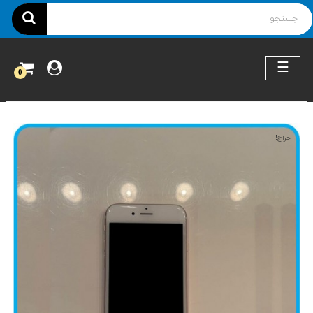
ناوبری
☰
0
حراج!