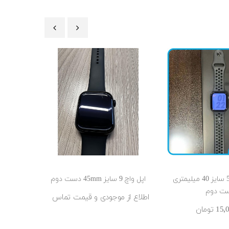
‹
›
اپل واچ سری 5 سایز 40 میلیمتری
اپل واچ 9 سایز 45mm دست دوم
ت دوم
اطلاع از موجودی و قیمت تماس
‎تومان
اطلاع از