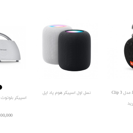
نسل اول اسپیکر هوم پاد اپل
ید
65٬200٬000 