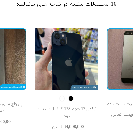
16 محصولات مشابه در شاخه های مختلف:
White
Black
آیفون 13 حجم 128 گیگابایت دست
دس
 قیمت تماس
دوم
15٬000٬000 
84٬000٬000 ‎تومان