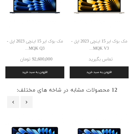
مک بوک ایر 15 اینچی 2023 اپل -
مک بوک ایر 15 اینچی 2023 اپل -
MQK Q3...
MQK V3...
تماس بگیرید
92٬600٬000 ‎تومان
افزودن به سبد خرید
افزودن به سبد خرید
12 محصولات مشابه در شاخه های مختلف:
‹
›