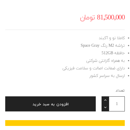
81٬500٬000 ‎تومان
کاملا نو و آکبند
تراشه M2 رنگ Space Gray
حافظه 512GB
به همراه گارانتی شرکتی
دارای ضمانت اصالت و سلامت فیزیکی
ارسال به سراسر کشور
تعداد
افزودن به سبد خرید