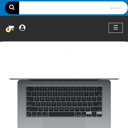
ناوبری
☰
0