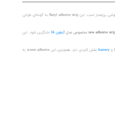
چسب دور ال‌سی‌دی آیفون 16، که با نام waterproof adhesive یا display gasket نیز شناخته می‌شود، یک جزء حیاتی در طراحی و مونتاژ این گوشی پرچمدار است. این Butyl adhesive strip به گونه‌ای طراحی
آیفون 16
جایگزین شود. این
battery
نقش کلیدی دارد. همچنین، این screen adhesive به