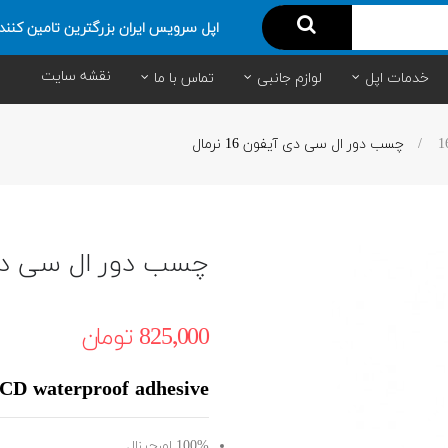
اپل سرویس ایران بزرگترین تامین کنند
نقشه سایت
خدمات اپل
لوازم جانبی
تماس با ما
چسب دور ال سی دی آیفون 16 نرمال
چسب دور ال سی دی آیفو
825٬000 ‎تومان
CD waterproof adhesive
100% اورجینال