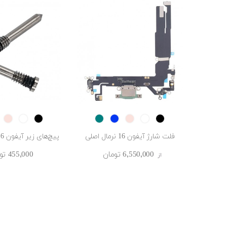
ink
White
Black
Ultramarine
Teal
Pink
White
Black
فلت شارژ آیفون 16 نرمال اصلی
پیچ‌های زیر آیفون 16نرمال اورجینال
6٬550٬000 ‎تومان
455٬000 ‎تومان
از