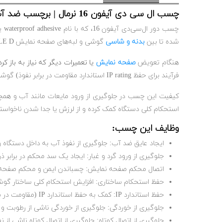
چسب ال سی دی آیفون 16 نرمال | برچسب ضد آب
شده تا بین
بدنه و شاسی
گوشی و لبه‌های صفحه نمایش OLE D قرار گیرد و یک water and dust resistant seal ایجاد کند.
هنگام تعویض
صفحه نمایش
یا تعمیرات دیگر که نیاز به باز کردن گوشی دارد، این original adhesive باید با دقت ب
فرآیند برای حفظ IP rating استاندارد مقاومت در برابر نفوذ) گوشی ضروری است.
کیفیت این چسب در جلوگیری از ورود مایعات مانند آب و همچنین ذرات
استحکام کلی دستگاه کمک کرده و از لرزش یا جدا شدن ناخواس
وظایف این چسب:
ایجاد عایق ضد آب: جلوگیری از نفوذ آب به داخل دستگاه و
جلوگیری از ورود گرد و غبار: ایجاد یک سد محکم در برابر ذ
اتصال محکم صفحه نمایش: چسباندن ایمن و محکم صفحه ن
حفظ استحکام ساختاری: افزایش استحکام کلی ساختار گوشی
حفظ استاندارد IP: کمک به حفظ استاندارد IP (مقاومت در برابر نفوذ آب و گرد و غبار) که توسط سازنده برای دستگاه تعیین شده است.
جلوگیری از خوردگی: جلوگیری از خوردگی ناشی از رطوبت و
جلوگیری از اتصال کوتاه: جلوگیری از اتصال کوتاه ناشی از 