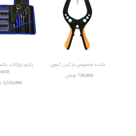
مکنده مخصوص باز کردن آیفون
6018
730٬000 ‎تومان
3٬550٬000 ‎تومان