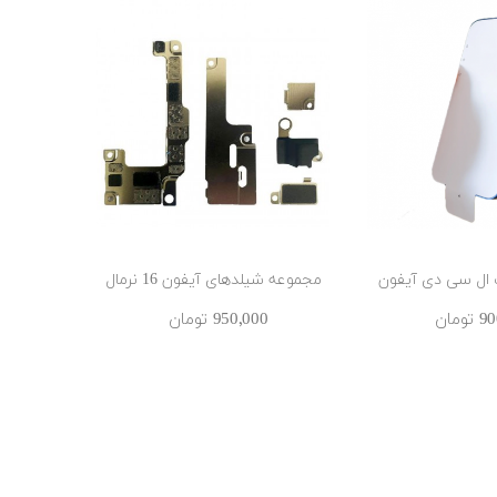
ال سی دی آیفون
مجموعه شیلدهای آیفون 16 نرمال
آنتن بلو
ومان
950٬000 ‎تومان
از