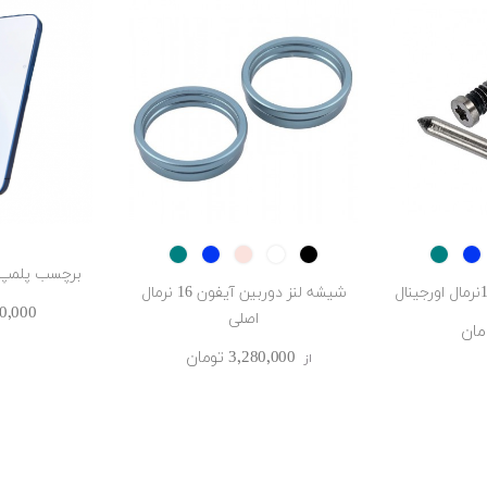
Ultramarine
Teal
Pink
White
Black
Ultramarine
Teal
P
برچسب پلمپ 
شیشه لنز دوربین آیفون 16 نرمال
900٬000 ‎ت
اصلی
3٬280٬000 ‎تومان
از