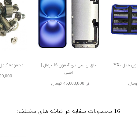
پکیج ابزار‌آلات یاکسون مدل YX-
تاچ ال سی دی آیفون 16 نرمال |
مجموعه کامل پ
اصلی
1٬900٬000 ‎
45٬000٬000 ‎تومان
از
16 محصولات مشابه در شاخه های مختلف: