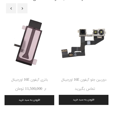
‹
›
دوربین جلو آیفون 16E اورجینال
باتری آیفون 16E اورجینال
تماس بگیرید
11٬500٬000 ‎تومان
از
افزودن به سبد خرید
افزودن به سبد خرید