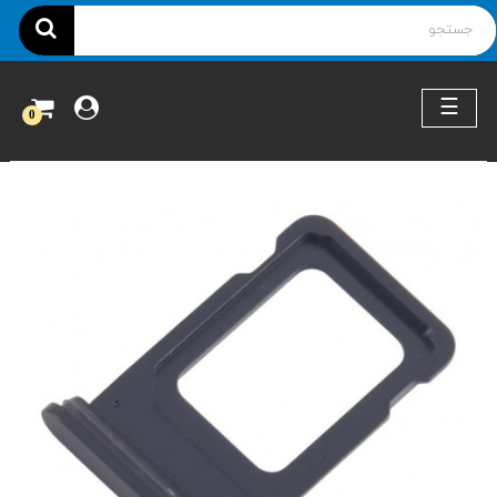
ناوبری
☰
0