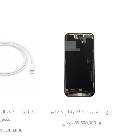
تاچ ال سی دی آیفون 14 پرو مکس
مکس
39٬500٬000 ‎تومان
از
3٬200٬000 ‎تومان