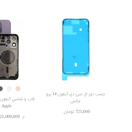
e
LVER
GOLD
چسب دور ال سی دی آیفون 14 پرو
مکس
Apple...
725٬000 ‎تومان
21٬000٬000 ‎تومان
از