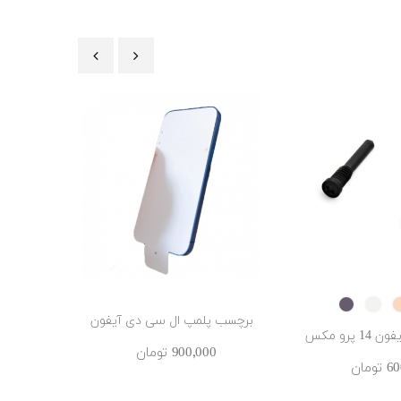
‹
›
Deep
SILVER
GOLD
Purple
برچسب پلمپ ال سی دی آیفون
سنسور لیدار 
 پرو مکس
900٬000 ‎تومان
از
ومان