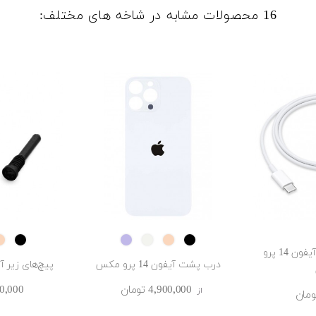
16 محصولات مشابه در شاخه های مختلف:
Black
Purple
SILVER
GOLD
Black
کابل شارژ اورجینال آیفون 14 پرو
درب پشت آیفون 14 پرو مکس
پیچ‌های زیر آیفون 14
4٬900٬000 ‎تومان
600٬000 ‎ت
از