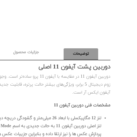
جزئیات محصول
توضیحات
دوربین پشت
آیفون 11 اصلی
آیفون ایکس آر است.
مشخصات فنی دوربین آیفون 11
لنز 12 مگاپیکسلی با ابعاد 26 میلی‌متر و گشودگی دریچه دیافراگم f/1.8 به همراه OIS
پردازش عکس ها را نیز ارتقا داده و بنابراین جزییات عکس ه