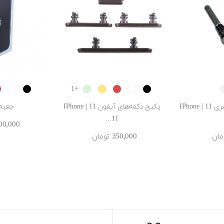
hite
Black
GREEN
Yellow
RED
White
Black
SILVE
+1
پیچ های زیر آیفون سری 11 | IPhone
پکیج دکمه‌های آیفون 11 | IPhone
جعبه 
11...
1٬000٬000 ‎
350٬000 ‎تومان