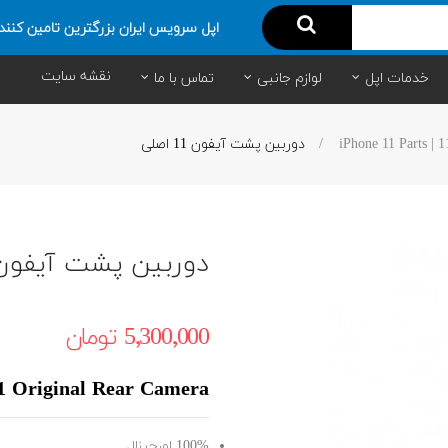
اپل سرویس ایران بزرگترین تامین کنند
نقشه سایت
خدمات اپل
لوازم جانبی
تماس با ما
دوربین پشت آیفون 11 اصلی
دوربین پشت آیفون 11 اصل
5٬300٬000 ‎تومان
1 Original Rear Camera
100% اورجینال