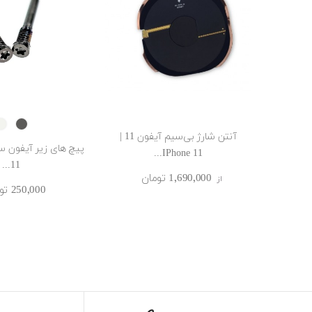
R
Space
Gray
آنتن شارژ بی‌سیم آیفون 11 |
IPhone 11...
11...
1٬690٬000 ‎تومان
از
250٬000 ‎تومان