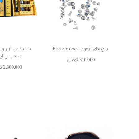
پیچ های آیفون | IPhone Screws
ست کامل آچار و 
مخصوص آیفو
310٬000 ‎تومان
2٬800٬000 ‎تومان