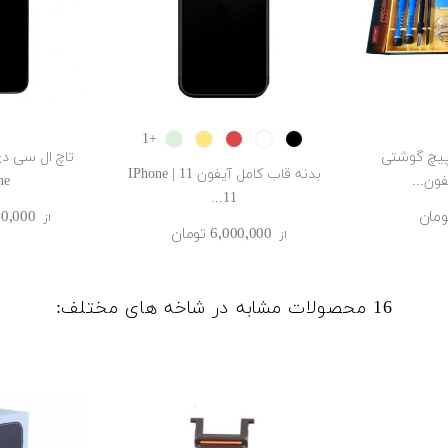
GREEN
Yellow
RED
White
Black
+1
پیچ گوشتی
بدنه قاب کامل آیفون 11 | IPhone
ن...
...
11...
0٬500٬000
از
6٬000٬000 ‎تومان
از
16 محصولات مشابه در شاخه های مختلف: