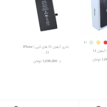
GREEN
Yellow
RED
W
+1
باتری آیفون 11 های کپی | IPhone
آیفون 11
11...
تومان
3٬690٬000 ‎تومان
0
از