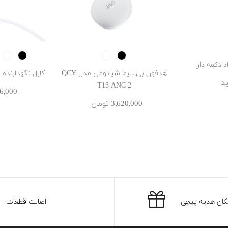
ite
Black
White
Black
 دکمه دار
هدفون بی‌سیم شیائومی مدل QCY
کابل نگهدارنده ایرپاد
ید
T13 ANC 2
536٬000 ‎ت
3٬620٬000 ‎تومان
کان هدیه پیچی
اصالت قطعات