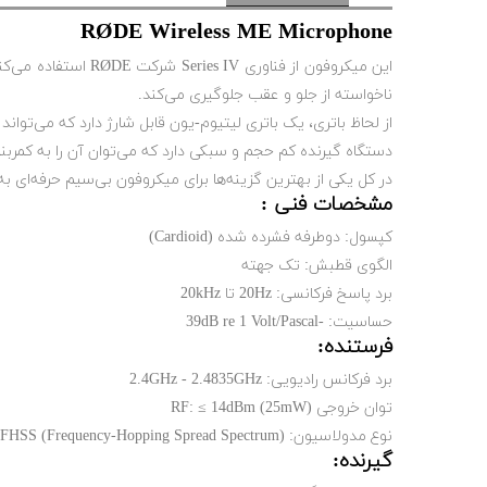
RØDE Wireless ME Microphone
این میکروفون از ف
ناخواسته از جلو و عقب جلوگیری می‌کند.
از لحاظ باتری، یک باتری لیتیوم-یون قابل شارژ دارد که می‌تواند تا 7 ساعت کار کند. شارژر سریع القایی دارد که ظرف 90 دقیقه باتری را کاملاً شارژ می
دستگاه گیرنده کم حجم و سبکی دارد که می‌توان آن را به کمربن
در کل یکی از بهترین گزینه‌ها برای میکروفون بی‌سیم حرفه‌ای به
مشخصات فنی :
کپسول: دوطرفه فشرده شده (Cardioid)
الگوی قطبش: تک جهته
برد پاسخ فرکانسی: 20Hz تا 20kHz
حساسیت: -39dB re 1 Volt/Pascal
فرستنده:
برد فرکانس رادیویی: 2.4GHz - 2.4835GHz
توان خروجی RF: ≤ 14dBm (25mW)
نوع مدولاسیون: FHSS (Frequency-Hopping Spread Spectrum)
گیرنده: