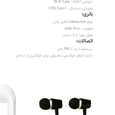
خروجی آنالوگ: XLR 3-pin
خروجی دیجیتال: USB Type-C
باتری:
نوع: Lithium-Ion قابل شارژ
ظرفیت: ۱۴۵۰ mAh
طول عمر: تا ۷ ساعت
اتصالات:
بی‌سیم با برد تا 100 متر
دارای انتقال فرکانسی تطبیقی برای جلوگیری از تداخل