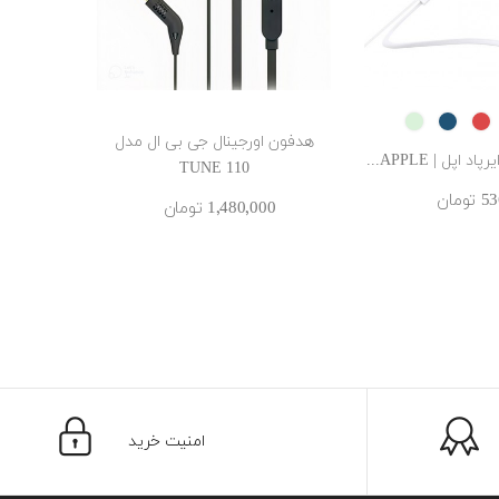
GREEN
Blue
RED
Wh
هدفون اورجینال جی بی ال مدل
هدفون سیمی
 اپل | APPLE...
TUNE 110
ومان
1٬480٬000 ‎تومان
امنیت خرید