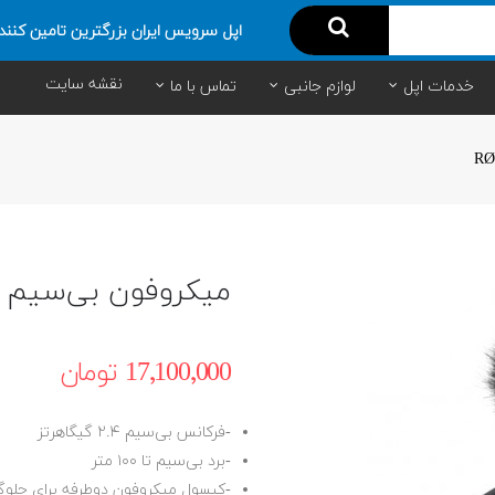
اپل سرویس ایران بزرگترین تامین کنند
نقشه سایت
خدمات اپل
لوازم جانبی
تماس با ما
میکروفون بی‌سیم RØDE
17٬100٬000 ‎تومان
-فرکانس بی‌سیم ۲.۴ گیگاهرتز
-برد بی‌سیم تا ۱۰۰ متر
-کپسول میکروفون ‌دوطرفه برای جلوگی