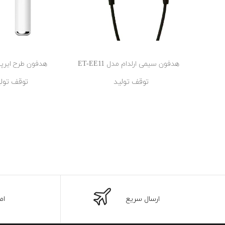
هدفون سیمی ارلدام مدل ET-EE11
هدفون طرح ایرپاد
توقف تولید
توقف تول
ارسال سریع
ام