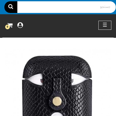
ناوبری
☰
0