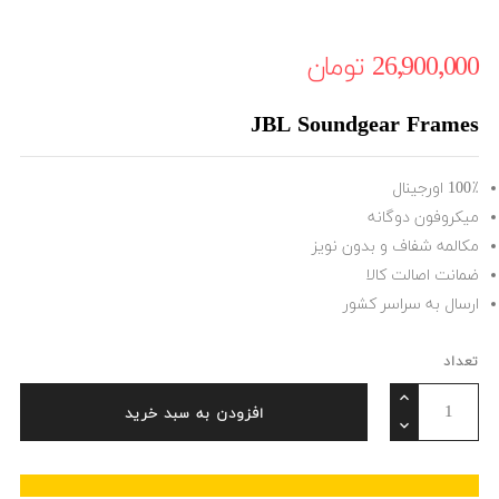
26٬900٬000 ‎تومان
JBL Soundgear Frames
100٪ اورجینال
میکروفون دوگانه
مکالمه شفاف و بدون نویز
ضمانت اصالت کالا
ارسال به سراسر کشور
تعداد
افزودن به سبد خرید