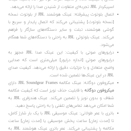
اسپیکردار JBL تجربه‌ای متفاوت از شنیدن صدا را ارائه می‌دهد.
اتصال بلوتوث پیشرفته: عینک هوشمند JBL از بلوتوث نسخه
[نسخه بلوتوث] پشتیبانی می‌کند که اتصال پایدار و سریع با
گوشی هوشمند، تبلت و سایر دستگاه‌های سازگار را فراهم
می‌کند. عینک بلوتوثی JBL به راحتی با دستگاه‌های شما همگام
می‌شود.
درایورهای صوتی با کیفیت: این عینک صدا JBL مجهز به
درایورهای صوتی [اندازه درایور] میلی‌متری است که صدایی
واضح، متعادل و با جزئیات دقیق را ارائه می‌دهد. کیفیت صدای
JBL در این عینک‌ها تضمین شده است.
میکروفون دوگانه: عینک مکالمه JBL Soundgear Frames دارای
میکروفون دوگانه
با قابلیت حذف نویز است که کیفیت مکالمه
شفاف و بدون نویز را تضمین می‌کند. عینک هندزفری JBL به
شما امکان می‌دهد تماس‌های تلفنی را به راحتی پاسخ دهید.
باتری با عمر طولانی: عینک موسیقی JBL با یک بار شارژ کامل،
تا [مدت زمان] ساعت پخش موسیقی یا [مدت زمان] ساعت
مکالمه را پشتیبانی می‌کند. عمر باتری عینک هوشمند JBL به