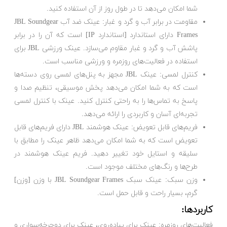
شما امکان می‌دهد تا در طول روز از آن استفاده کنید.
مقاومت در برابر آب و گرد و غبار: عینک ضد آب JBL Soundgear
Frames دارای استاندارد [استاندارد IP] است که آن را در برابر
پاشش آب و گرد و غبار مقاوم می‌سازد. عینک ورزشی JBL برای
استفاده در فعالیت‌های روزمره و ورزشی مناسب است.
کنترل لمسی: عینک JBL مجهز به پنل‌های لمسی روی دسته‌ها
است که به شما امکان می‌دهد پخش موسیقی، تنظیم صدا و
پاسخ به تماس‌ها را به راحتی کنترل کنید. عینک با کنترل لمسی
تجربه‌ای آسان و کاربردی را ارائه می‌دهد.
فریم‌های قابل تعویض: عینک هوشمند JBL دارای فریم‌های قابل
تعویض است که به شما امکان می‌دهد ظاهر عینک را مطابق با
سلیقه و استایل خود تغییر دهید. فریم عینک هوشمند در
طرح‌ها و رنگ‌های مختلف موجود است.
وزن سبک: عینک سبک JBL Soundgear Frames با وزن [وزن]
گرم، بسیار راحت و قابل حمل است.
کاربردها:
فعالیت‌های روزمره: عینک برای پیاده‌روی، عینک برای دوچرخه‌سواری و