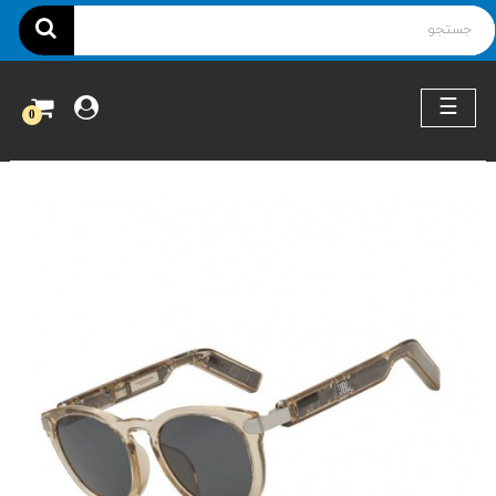
ناوبری
☰
0