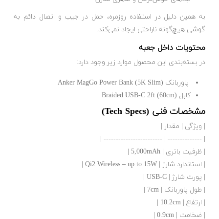
به همین دلیل در استفاده روزمره، حمل در جیب و اتصال دائم به
گوشی هیچ‌گونه ناراحتی ایجاد نمی‌کند.
محتویات داخل جعبه
در بسته‌بندی این محصول موارد زیر وجود دارد:
پاوربانک Anker MagGo Power Bank (5K Slim)
کابل Braided USB-C 2ft (60cm)
مشخصات فنی (Tech Specs)
| ویژگی | مقدار |
| -------------- | ------------------------ |
| ظرفیت باتری | 5,000mAh |
| استاندارد شارژ | Qi2 Wireless – up to 15W |
| پورت شارژ | USB-C |
| طول پاوربانک | 7cm |
| ارتفاع | 10.2cm |
| ضخامت | 0.9cm |