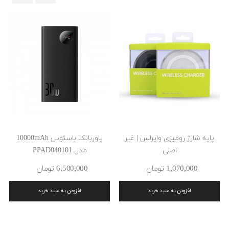
‹
›
پایه شارژ رومیزی وایرلس | غیر
پاوربانک باسئوس 10000mAh
اصلی
مدل PPAD040101
1٬070٬000 ‎تومان
6٬500٬000 ‎تومان
افزودن به سبد خرید
افزودن به سبد خرید