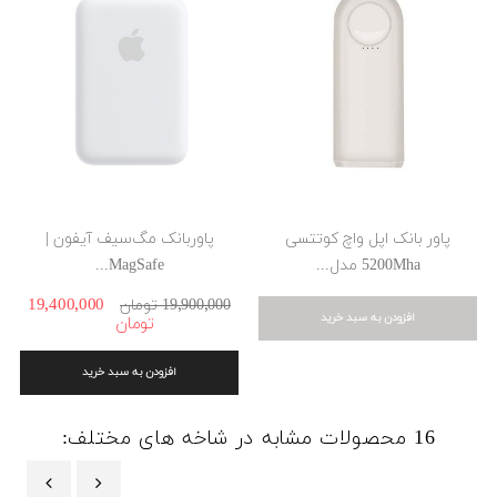
پاور بانک اپل واچ کوتتسی
پاوربانک مگ‌سیف آیفون |
5200Mha مدل...
MagSafe...
19٬400٬000
19٬900٬000 ‎تومان
افزودن به سبد خرید
افزودن به سبد خرید
16 محصولات مشابه در شاخه های مختلف: