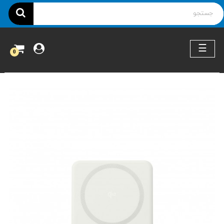
ناوبری
☰
0