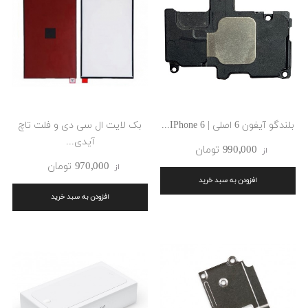
بلندگو آیفون 6 اصلی | IPhone 6...
بک لایت ال سی دی و فلت تاچ
آیدی...
990٬000 ‎تومان
از
970٬000 ‎تومان
از
افزودن به سبد خرید
افزودن به سبد خرید