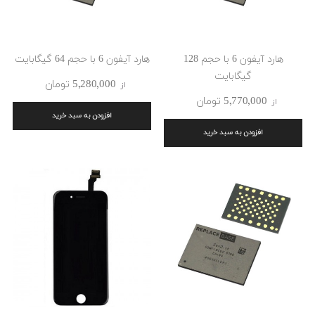
هارد آیفون 6 با حجم 128
هارد آیفون 6 با حجم 64 گیگابایت
گیگابایت
5٬280٬000 ‎تومان
از
5٬770٬000 ‎تومان
از
افزودن به سبد خرید
افزودن به سبد خرید