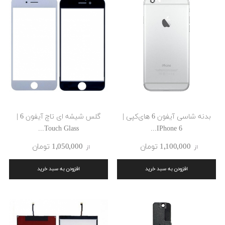
بدنه شاسی آیفون 6 های‌کپی |
گلس شیشه ای تاچ آیفون 6 |
Touch Glass...
IPhone 6...
1٬100٬000 ‎تومان
1٬050٬000 ‎تومان
از
از
افزودن به سبد خرید
افزودن به سبد خرید