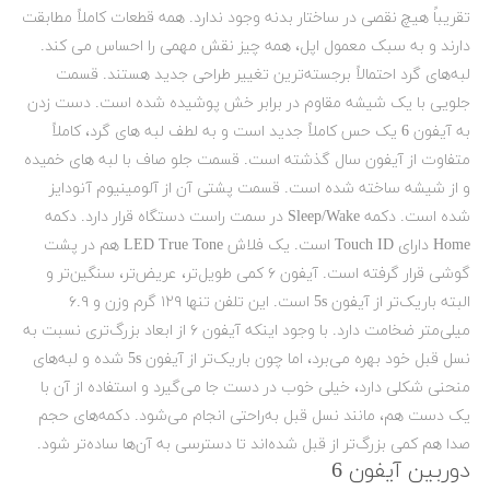
تقریباً هیچ نقصی در ساختار بدنه وجود ندارد. همه قطعات کاملاً مطابقت
دارند و به سبک معمول اپل، همه چیز نقش مهمی را احساس می کند.
لبه‌های گرد احتمالاً برجسته‌ترین تغییر طراحی جدید هستند. قسمت
جلویی با یک شیشه مقاوم در برابر خش پوشیده شده است. دست زدن
به آیفون 6 یک حس کاملاً جدید است و به لطف لبه های گرد، کاملاً
متفاوت از آیفون سال گذشته است.
قسمت جلو صاف با لبه های خمیده
و از شیشه ساخته شده است. قسمت پشتی آن از آلومینیوم آنودایز
شده است. دکمه Sleep/Wake در سمت راست دستگاه قرار دارد. دکمه
Home دارای Touch ID است. یک فلاش LED True Tone هم در پشت
گوشی قرار گرفته است. آیفون ۶ کمی‌ طویل‌تر، عریض‌تر، سنگین‌تر و
البته باریک‌تر از آیفون 5s است. این تلفن تنها ۱۲۹ گرم وزن و ۶.۹
میلی‌متر ضخامت دارد. با وجود اینکه آیفون ۶ از ابعاد بزرگ‌تری نسبت به
نسل قبل خود بهره می‌برد، اما چون باریک‌تر از آیفون 5s شده و لبه‌های
منحنی‌ شکلی دارد، خیلی خوب در دست جا می‌گیرد و استفاده از آن با
یک دست هم، مانند نسل قبل به‌راحتی انجام می‌شود. دکمه‌های حجم
صدا هم کمی‌ بزرگ‌تر از قبل شده‌اند تا دسترسی به آن‌ها ساده‌تر شود.
دوربین آیفون 6