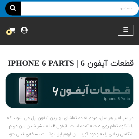
ناوبری
☰
0
قطعات آیفون 6 | IPHONE 6 PARTS
در سپتامبر هر سال، مردم آماده تماشای بهترین آیفون اپل می شوند که
با شکوه تمام روی صحنه آمده است. آیفون 6 با منتشر شدن بین مردم
شگفتی زیادی را به وجود آورد. این‌بارهم اپل توانست نسخه‌ی قبلی خود