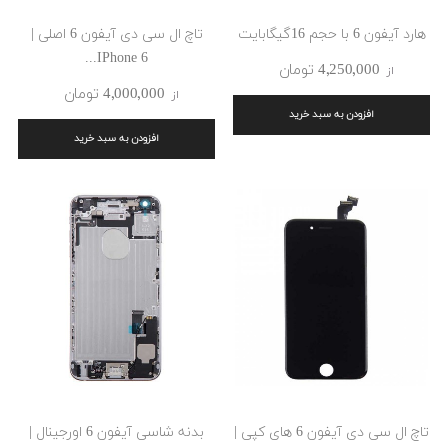
هارد آیفون 6 با حجم 16گیگابایت
تاچ ال سی دی آیفون 6 اصلی |
IPhone 6...
4٬250٬000 ‎تومان
از
4٬000٬000 ‎تومان
از
افزودن به سبد خرید
افزودن به سبد خرید
تاچ ال سی دی آیفون 6 های کپی |
بدنه شاسی آیفون 6 اورجینال |