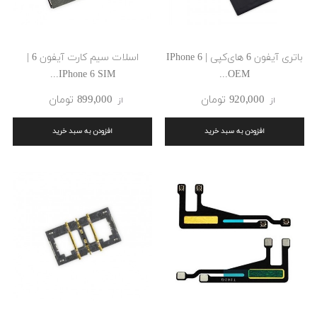
باتری آیفون 6 های‌کپی | IPhone 6
اسلات سیم کارت آیفون 6 |
IPhone 6 SIM...
OEM...
920٬000 ‎تومان
899٬000 ‎تومان
از
از
افزودن به سبد خرید
افزودن به سبد خرید