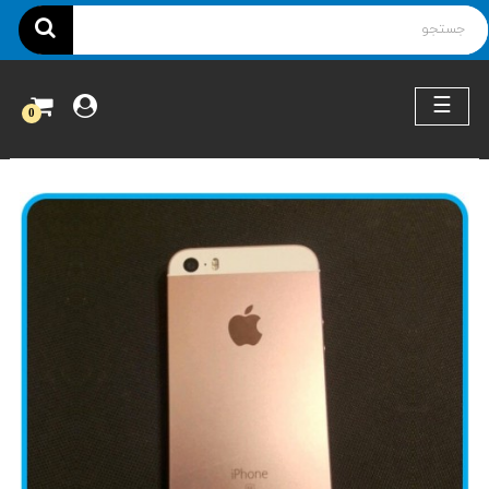
ناوبری
☰
0