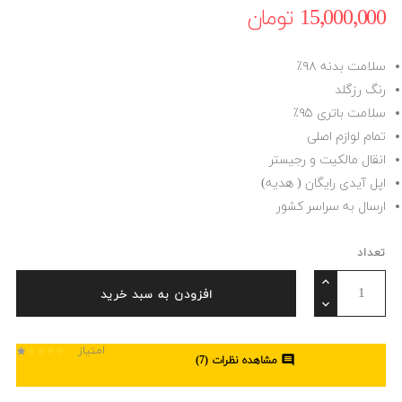
15٬000٬000 ‎تومان
سلامت بدنه ۹۸٪
رنگ رزگلد
سلامت باتری ۹۵٪
تمام لوازم اصلی
انقال مالکیت و رجیستر
اپل آیدی رایگان ( هدیه)
ارسال به سراسر کشور
تعداد
افزودن به سبد خرید
امتیاز

مشاهده نظرات (
7
)