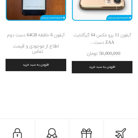
آیفون 11 پرو مکس 64 گیگابایت
آیفون 6 حافظه 64GB دست دوم
ZAA دست...
اطلاع از موجودی و قیمت
تماس
50٬000٬000 ‎تومان
افزودن به سبد خرید
افزودن به سبد خرید