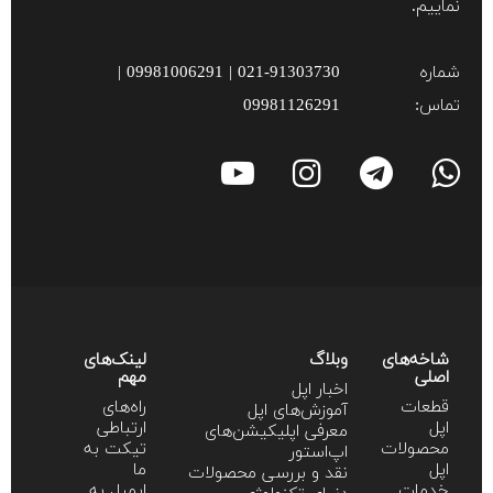
نماییم.
شماره
021-91303730 | 09981006291 |
تماس:
09981126291
شاخه‌های
وبلاگ
لینک‌های
اصلی
مهم
اخبار اپل
قطعات
راه‌های
آموزش‌‌های اپل
اپل
ارتباطی
معرفی اپلیکیشن‌های
محصولات
تیکت به
اپ‌استور
اپل
ما
نقد و بررسی محصولات
خدمات
ایمیل به