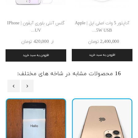
آداپتور 5 وات اصلی اپل | Apple
گلس آنتی بلوری آیفون | IPhone
UV...
5W USB...
2٬400٬000 ‎تومان
420٬000 ‎تومان
از
افزودن به سبد خرید
افزودن به سبد خرید
16 محصولات مشابه در شاخه های مختلف:
‹
›