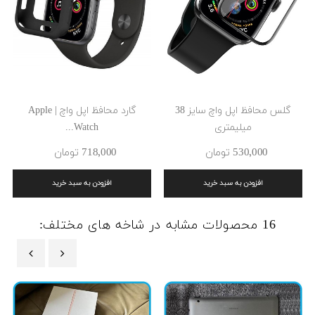
گلس محافظ اپل واچ سایز 38
گارد محافظ اپل واچ | Apple
میلیمتری
Watch...
530٬000 ‎تومان
718٬000 ‎تومان
افزودن به سبد خرید
افزودن به سبد خرید
16 محصولات مشابه در شاخه های مختلف:
‹
›
حراج!