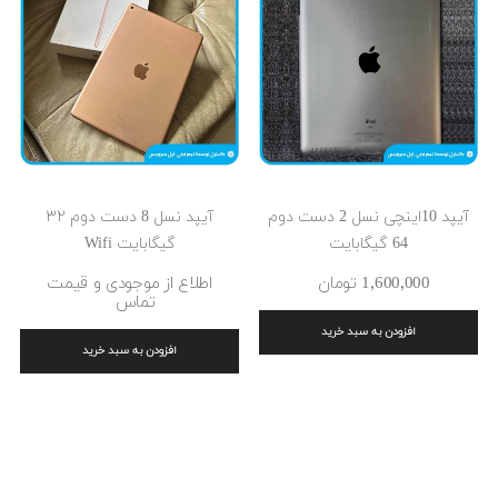
آیپد 10اینچی نسل 2 دست دوم
آیپد نسل 8 دست دوم ۳۲
64 گیگابایت
گیگابایت Wifi
1٬600٬000 ‎تومان
اطلاع از موجودی و قیمت
تماس
افزودن به سبد خرید
افزودن به سبد خرید