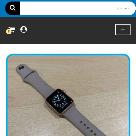
ناوبری
☰
0