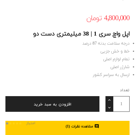
4٬800٬000 ‎تومان
اپل واچ سری 1 | 38 میلیمتری دست دو
درجه سلامت بدنه 87 درصد
خط و خش جزیی
تمام لوازم اصلی
شارژر اصلی
ارسال به سراسر کشور
تعداد
افزودن به سبد خرید
امتیاز

مشاهده نظرات (
1
)