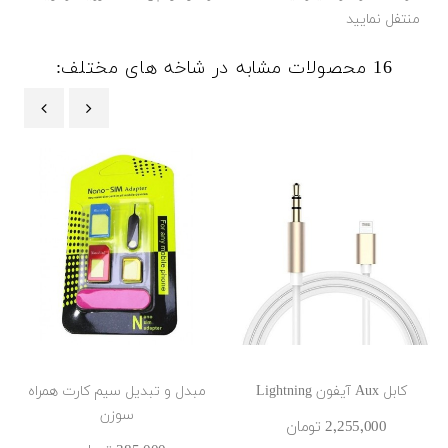
منتفل نمایید
16 محصولات مشابه در شاخه های مختلف:
‹
›
کابل Aux آیفون Lightning
مبدل و تبدیل سیم کارت همراه
سوزن
2٬255٬000 ‎تومان