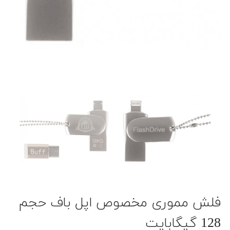
فلش مموری مخصوص اپل باف حجم
128 گیگابایت