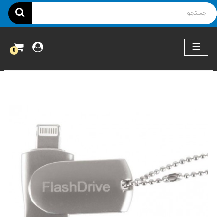
ناوبری
☰
0