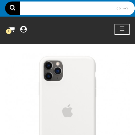
ناوبری
☰
0