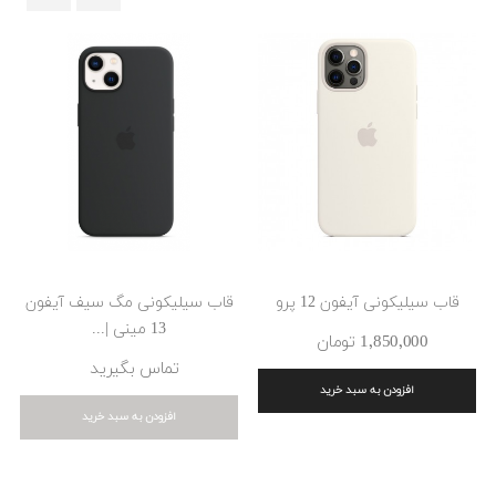
‹
›
قاب سیلیکونی آیفون 12 پرو
قاب سیلیکونی مگ سیف آیفون
13 مینی |...
1٬850٬000 ‎تومان
تماس بگیرید
افزودن به سبد خرید
افزودن به سبد خرید