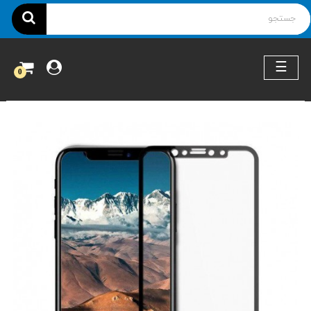
ناوبری
☰
0