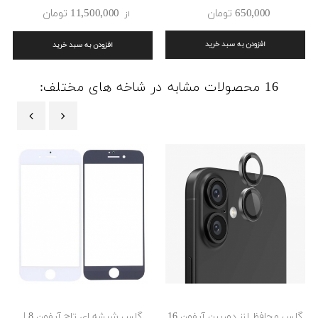
650٬000 ‎تومان
11٬500٬000 ‎تومان
از
افزودن به سبد خرید
افزودن به سبد خرید
16 محصولات مشابه در شاخه های مختلف:
‹
›
گلس محافظ لنز دوربین آیفون 16
گلس شیشه ای تاچ آیفون 8 |