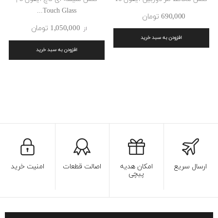
Touch Glass...
690٬000 ‎تومان
1٬050٬000 ‎تومان
از
افزودن به سبد خرید
افزودن به سبد خرید
ارسال سریع
امکان هدیه
اصالت قطعات
امنیت خرید
پیچی