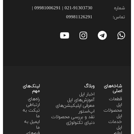
شماره
021-91303730 | 09981006291 |
تماس:
09981126291
شاخه‌های
وبلاگ
لینک‌های
اصلی
مهم
اخبار اپل
قطعات
راه‌های
آموزش‌‌های اپل
اپل
ارتباطی
معرفی اپلیکیشن‌های
محصولات
تیکت به
اپ‌استور
اپل
ما
نقد و بررسی محصولات
خدمات
ایمیل به
دنیای تکنولوژی
اپل
ما
لوازم
فرم‌های