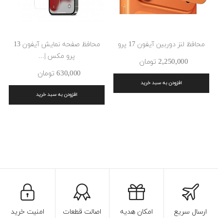
محافظ لنز دوربین آیفون 17 پرو
محافظ صفحه نمایش آیفون 13
پرو مکس |...
2٬250٬000 ‎تومان
630٬000 ‎تومان
افزودن به سبد خرید
افزودن به سبد خرید
ارسال سریع
امکان هدیه
اصالت قطعات
امنیت خرید