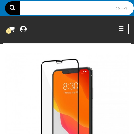
ناوبری
☰
0