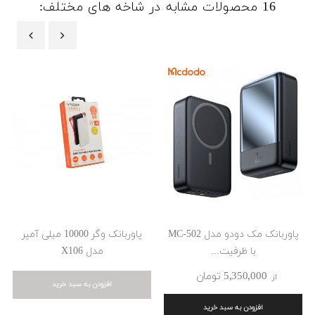
16 محصولات مشابه در شاخه های مختلف:
‹
›
پاوربانک مک دودو مدل MC-502
پاوربانک وگر 10000 میلی آمپر
با ظرفیت...
مدل X106
5٬350٬000 ‎تومان
از
افزودن به سبد خرید
افزودن به سبد خرید