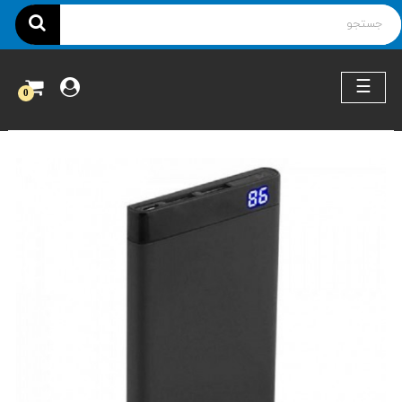
ناوبری
☰
0