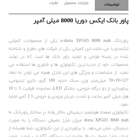
جزئیات محصول
نظرات
توضیحات
پاور بانک ایکس دوریا 8000 میلی آمپر
پاوربانک x-doria XPG03 8000 mah یکی از محصولات کمپانی
ایکسدوریا می باشد، این کمپانی یکی از شرکت های مطرح و شناخته
شده در زمینه طراحی و تولید پاور بانک ها است که در تولید
محصولات خود از جدیدترین تکنولوژی ها و فناوری ها استفاده می
نماید. از مشخصات و ویژگی های این شارژر همراه می توان به ابعاد
127×19×70 میلی‌متر، وزن سبک حدود 180 گرم، باتری لیتیومی،
برخورداری از دو درگاه خروجی، نشانگر LED، محدوده ظرفیت 5 تا 10
هزار میلی‌ آمپر‌ ساعت و شدت جریان ورودی و خروجی 2.1 آمپر اشاره
نمود.
تکنولوژی صفحه‌ هوشمند دیجیتالی به‌کار رفته در ساختار پاوربانک x-
doria XPG03 8000 mah میزان شارژ مصرفی دستگاه را به ‌صورت
دیجیتال، نشان می‌دهد. با برخورداری از این تکنولوژی، شما همیشه از
میزان شارژ مصرفی و باقی‌مانده‌ این دستگاه، آگاه‌ می شوید. ضمن