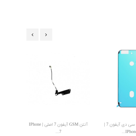
‹
›
چسب دور ال سی دی آیفون 7 |
آنتن GSM آیفون 7 اصلی | IPhone
7...
IPhone 