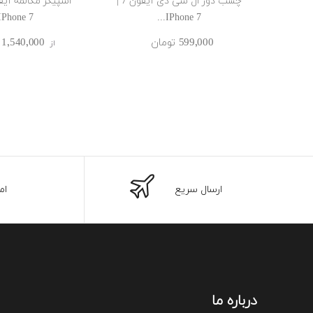
چسب دور ال سی دی آیفون 7 |
IPhone 7...
IPhone 7...
599٬000 ‎تومان
1٬540٬000 ‎تومان
از
ارسال سریع
ام
درباره ما