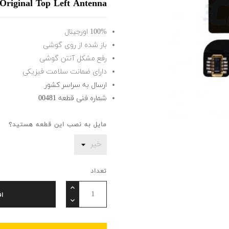
 Original Top Left Antenna
100% اورجینال
باز شده از روی گوشی
رفع مشکل آنتن گوشی
دارای ضمانت سلامت فیزیکی
ارسال به سراسر کشور
شماره فنی قطعه 00481
مایل به نصب این قطعه هستید؟
تعداد
ا