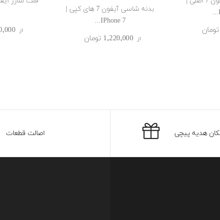
اسپیکر مکالمه آیفون 7 اصلی |
بدنه شاسی آیفون 7 های کپی |
IPhone 7...
1٬700٬000
از
1٬220٬000 ‎تومان
از
کان هدیه پیچی
اصالت قطعات