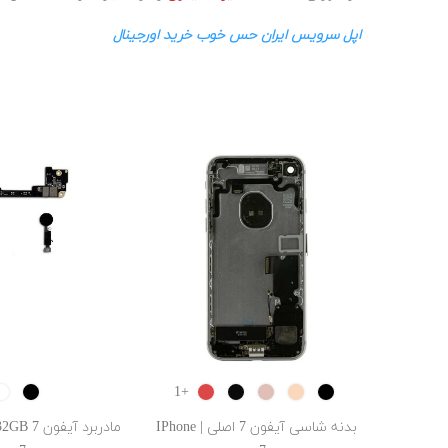
اپل سرویس ایران حس خوب خرید اورجینال
e
Black
RED
Jet
ROSE
GOLD
Black
+1
GOLD‬‏
Black
بدنه شاسی آیفون 7 اصلی | IPhone