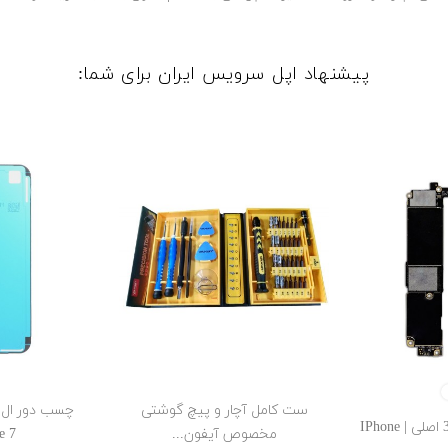
پیشنهاد اپل سرویس ایران برای شما:
Whit
ست کامل آچار و پیچ گوشتی
مادربرد آیفون 7 32GB اصلی | IPhone
مخصوص آیفون...
7...