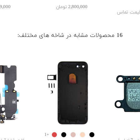
2٬800٬000 ‎تومان
599٬000 ‎ت
 قیمت تماس
16 محصولات مشابه در شاخه های مختلف:
RED
Jet
ROSE
GOLD
Black
+1
GOLD‬‏
Black