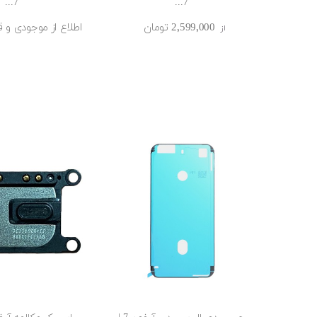
7...
7...
2٬599٬000 ‎تومان
اطلاع از موجودی و
از