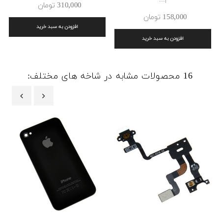
310٬000 ‎تومان
158٬000 ‎تومان
افزودن به سبد خرید
افزودن به سبد خرید
16 محصولات مشابه در شاخه های مختلف:
‹
›