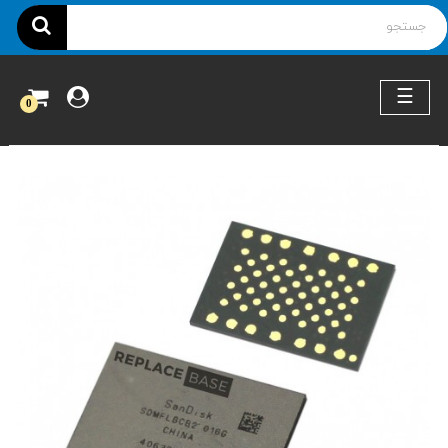
ناوبری
☰
0