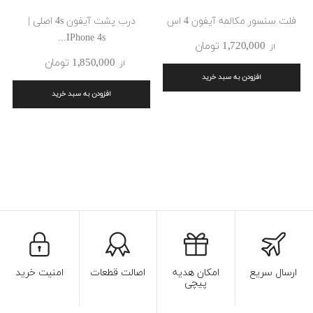
فلت سنسور مکالمه آیفون 4 اس
درب پشت آیفون 4s اصلی |
IPhone 4s...
1٬720٬000 ‎تومان
از
1٬850٬000 ‎تومان
از
افزودن به سبد خرید
افزودن به سبد خرید
ارسال سریع
امکان هدیه
اصالت قطعات
امنیت خرید
پیچی