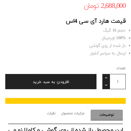
2٬688٬000 ‎تومان
قیمت هارد آی سی 4اس
حجم 16 گیگ
100% اورجینال
باز شده از روی گوشی
ارسال به سراسر کشور
تعداد
افزودن به سبد خرید
جزئیات محصول
نظرات
توضیحات
این محصول باز شده از روی گوشی و کاملا نو می