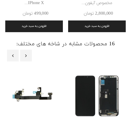
مخصوص آیفون...
IPhone X...
2٬800٬000 ‎تومان
499٬000 ‎تومان
افزودن به سبد خرید
افزودن به سبد خرید
16 محصولات مشابه در شاخه های مختلف:
‹
›