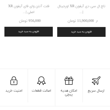
تاچ ال سی دی آیفون XR اورجینال
فلت آنتن وای فای آیفون XR
|...
اصلی |...
11٬900٬000 ‎تومان
956٬000 ‎تومان
از
افزودن به سبد خرید
افزودن به سبد خرید
ارسال سریع
امکان هدیه
اصالت قطعات
امنیت خرید
پیچی