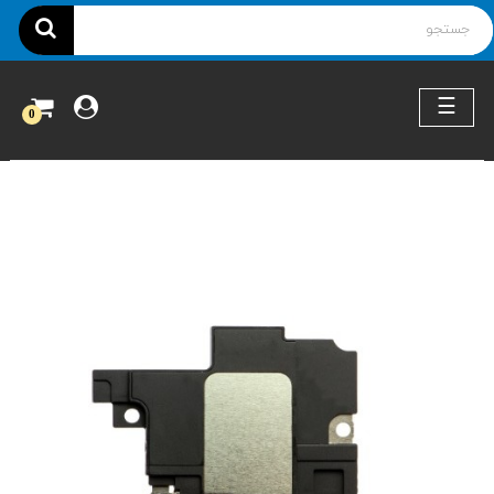
ناوبری
☰
0