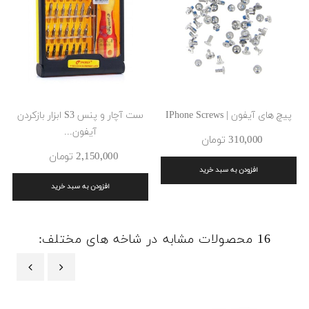
پیچ های آیفون | IPhone Screws
ست آچار و پنس S3 ابزار بازکردن
آیفون...
310٬000 ‎تومان
2٬150٬000 ‎تومان
افزودن به سبد خرید
افزودن به سبد خرید
16 محصولات مشابه در شاخه های مختلف:
‹
›