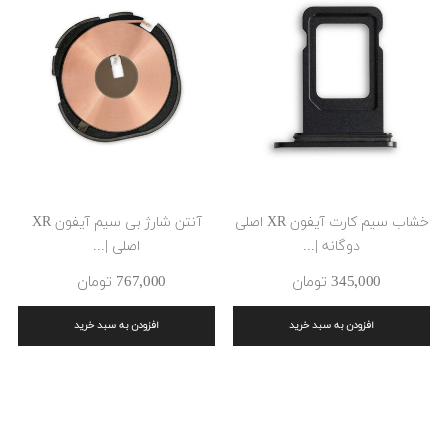
خشاب سیم کارت آیفون XR اصلی
آنتن شارژ بی سیم آیفون XR
دوگانه |...
اصلی |...
345٬000 ‎تومان
767٬000 ‎تومان
افزودن به سبد خرید
افزودن به سبد خرید