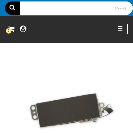
ناوبری
☰
0